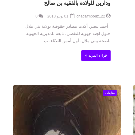
ودارين للولادة بالفقيه بن صالح
chadafmbouz122
01 يونيو 2018
0
أحمد بيضي أكدت مصادر حقوقية بولاية بني ملال
حلول لجنة جهوية للتقصي، تابعة للمديرية الجهوية
للصحة ببني ملال، أول أمس الثلاثاء، ب...
قراءة المزيد
متابعات