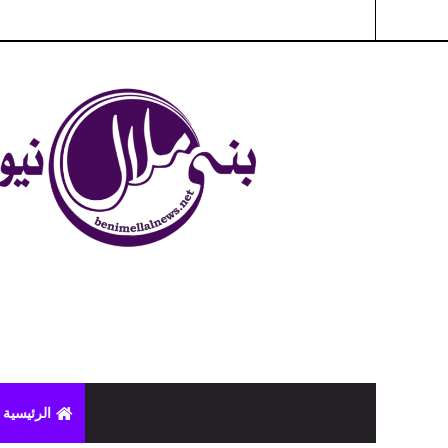
شبكة بني ملال الاخبارية - بني ملال نيوز - الخبر في الحين ، جرأة 
الرئيسية