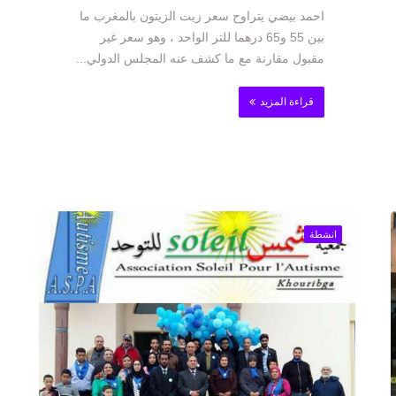
احمد بيضي يتراوح سعر زيت الزيتون بالمغرب ما
بين 55 و65 درهما للتر الواحد ، وهو سعر غير
مقبول مقارنة مع ما كشف عنه المجلس الدولي...
قراءة المزيد
انشطة