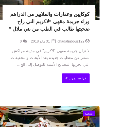
كوكايين وعقارات والملايير من الدراهم
وراء جريمة مقهى “لاكريم التي راح
ضحيتها طالب في الطب من بني ملال ”
chadafmbouz122
31 مايو 2018
0
لا تزال جريمة مقهى “لاكريم” في مدينة مراكش
تسفر عن معطيات جديدة بعد الأبحاث والتحقيقات،
التي تجريها المصالح الأمنية للتوصل إلى الج...
قراءة المزيد
انشطة