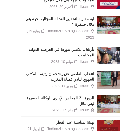
للمقاولات بجهة بني ملال خنيفرة
ikram
أكتوبر 26, 2023
اية مقاربة لتحقيق العدالة المجالية بجهة بني
ملال ختيفرة ؟
Tadlaazilaltv.blogspot.com
يوليو 19,
2023
بأزيلال: ثلاثيني يتورط في القرصنة الدولية
للمكالمات
ikram
يوليو 10, 2023
انتخاب القاضي عزيز شخمان رئيسا للمكتب
الجهوي لنادي قضاة المغرب
ikram
يونيو 17, 2023
الدورة 21 للمجلس الإداري للوكالة الحضرية
لبني ملال
ikram
مايو 17, 2023
تهنئة بمناسبة عيد الفطر
Tadlaazilaltv.blogspot.com
إبريل 21,