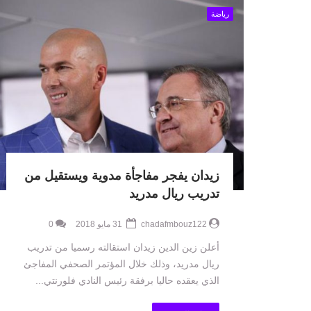
رياضة
زيدان يفجر مفاجأة مدوية ويستقيل من
تدريب ريال مدريد
chadafmbouz122
31 مايو 2018
0
أعلن زين الدين زيدان استقالته رسميا من تدريب
ريال مدريد، وذلك خلال المؤتمر الصحفي المفاجئ
الذي يعقده حاليا برفقة رئيس النادي فلورنتي...