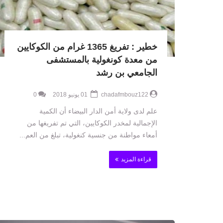
خطير : تفريغ 1365 غرام من الكوكايين
من معدة كونغولية بالمستشفى
الجامعي بن رشد
chadafmbouz122
01 يونيو 2018
0
علم لدى ولاية أمن الدار البيضاء أن الكمية
الإجمالية لمخدر الكوكايين، التي تم تفريغها من
أمعاء مواطنة من جنسية كنغولية، تبلغ من العم...
قراءة المزيد