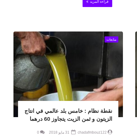
قراءة المزيد
متابعات
نقطة نظام : خامس بلد عالمي في انتاج
الزيتون و ثمن الزيت يتجاوز 60 درهما
chadafmbouz122
31 مايو 2018
0