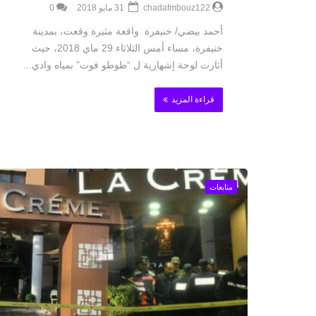
chadafmbouz122
31 مايو 2018
0
أحمد بيضي/ خنيفرة واقعة مثيرة وقعت، بمدينة
خنيفرة، مساء أمس الثلاثاء 29 ماي 2018، حيث
أثارت لوحة إشهارية ل “طوطو فوت” بمياه وادي...
قراءة المزيد
متابعات