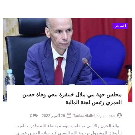
اجتماعي
مجلس جهة بني ملال خنيفرة ينعي وفاة حسن
العمري رئيس لجنة المالية
Tadlaazilaltv.blogspot.com
29 أكتوبر 2022
0
ببالغ الحزن والأسى ،وبقلوب مؤمنة بقضاء الله وقدره، تلقيت
نبأ وفاة المشمول برحمة الله النسنى قيد حياته الحسن عمري