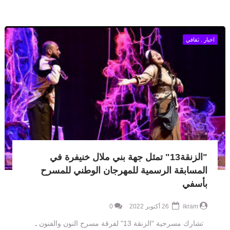
اخبار . ثقافي
"الزنقة13" تمثل جهة بني ملال خنيفرة في
المسابقة الرسمية للمهرجان الوطني للمسرح
بأسفي
ikram
26 أكتوبر 2022
0
تشارك مسرحية "الزنقة 13" لفرقة مسرح النون والفنون ـ