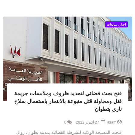
اخبار . متابعات
فتح بحث قضائي لتحديد ظروف وملابسات جريمة
قتل ومحاولة قتل متبوعة بالانتحار باستعمال سلاح
ناري بتطوان
ikram
27 أكتوبر 2022
0
فتحت المصلحة الولائية للشرطة القضائية بمدينة تطوان، زوال