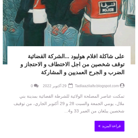
على شاكلة افلام هوليود ...الشركة القضائية
توقف شخصين من اجل الاختطاف و الاحتجاز و
الضرب و الجرح العمديين و المشاركة
Tadlaazilaltv.blogspot.com
29 أكتوبر 2022
0
تمكنت عناصر المصلحة الولائية للشرطة القضائية بمدينة بني
ملال، يومي الجمعة والسبت 28 و 29 أكتوبر الجاري، من توقيف
شخصين يبلغان من العمر 33 و4...
قراءة المزيد