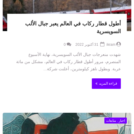
أطول قطار ركاب في العالم يعبر جبال الألب
السويسرية
ikram
31 أكتوبر 2022
0
شهدت منعرجات جبال الألب السويسرية، نهاية الأسبوع
المنصرم، مرور أطول قطار ركاب في العالم، مشكل من مائة
عربة. وبطول ناهز كيلومترين، أعلنت شركة...
قراءة المزيد
اخبار . متابعات