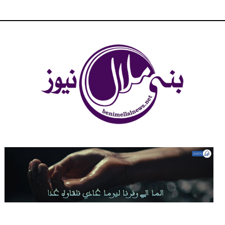
شبكة بني ملال الاخبارية - بني ملال نيوز - الخبر في الحين ، جرأة و
مصداقية في تناول الخبر