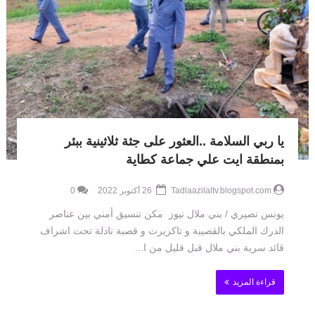
يا ربي السلامة ..العثور على جثة ثلاثينية ببئر
بمنطقة ايت علي جماعة كطاية
Tadlaazilaltv.blogspot.com
26 أكتوبر 2022
0
يونس نصيري / بني ملال نيوز مكن تنسيق أمني بين عناصر
الدرك الملكي بالقصيبة و تاكزيرت و قصبة تادلة تحت اشراف
قائد سرية بني ملال قبل قليل من ا...
قراءة المزيد