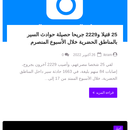
25 قتيلا و2229 جريحا حصيلة حوادث السير
بالمناطق الحضرية ‏خلال الأسبوع المنصرم
ikram
26 أكتوبر 2022
0
لقي 25 شخصا مصرعهم، وأصيب 2229 آخرون بجروح،
إصابات 84 منهم بليغة، في 1663 حادثة سير داخل المناطق
‏الحضرية، خلال الأسبوع الممتد من 17 إلى...
قراءة المزيد
أخبار