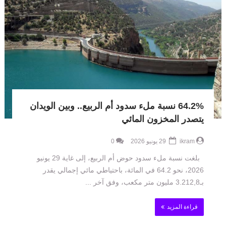
64.2% نسبة ملء سدود أم الربيع.. وبين الويدان
يتصدر المخزون المائي
ikram
29 يونيو 2026
0
بلغت نسبة ملء سدود حوض أم الربيع، إلى غاية 29 يونيو
2026، نحو 64.2 في المائة، باحتياطي مائي إجمالي يقدر
بـ3.212,8 مليون متر مكعب، وفق آخر ...
قراءة المزيد