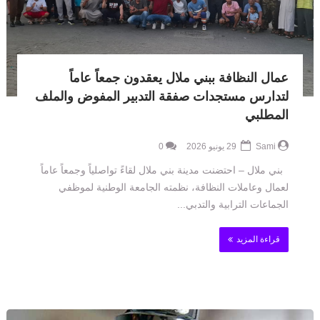
عمال النظافة ببني ملال يعقدون جمعاً عاماً
لتدارس مستجدات صفقة التدبير المفوض والملف
المطلبي
Sami
29 يونيو 2026
0
بني ملال – احتضنت مدينة بني ملال لقاءً تواصلياً وجمعاً عاماً
لعمال وعاملات النظافة، نظمته الجامعة الوطنية لموظفي
الجماعات الترابية والتدبي...
قراءة المزيد