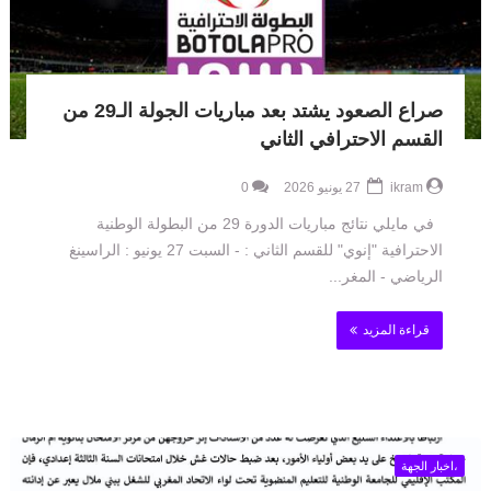
صراع الصعود يشتد بعد مباريات الجولة الـ29 من
القسم الاحترافي الثاني
ikram
27 يونيو 2026
0
في مايلي نتائج مباريات الدورة 29 من البطولة الوطنية
الاحترافية "إنوي" للقسم الثاني : - السبت 27 يونيو : الراسينغ
الرياضي - المغر...
قراءة المزيد
،اخبار الجهة