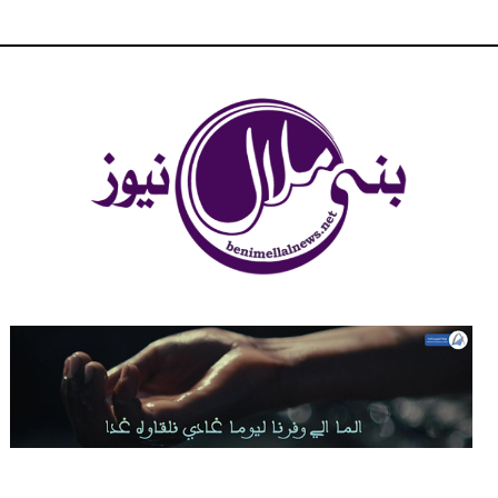
شبكة بني ملال الاخبارية - بني ملال نيوز - الخبر في الحين ، جرأة و
مصداقية في تناول الخبر