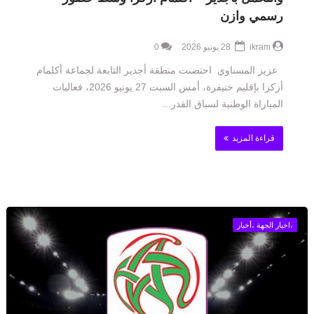
رسمي وازن
ikram
28 يونيو 2026
0
عزيز المسناوي احتضنت منطقة أجدير التابعة لجماعة أكلمام
أزكزا بإقليم خنيفرة، أمس السبت 27 يونيو 2026، فعاليات
المباراة الوطنية لسباق القدر...
قراءة المزيد
،اخبار الجهة ،أخبار