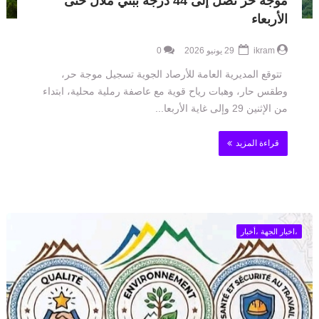
موجة حر تصل إلى 44 درجة ببني ملال حتى
الأربعاء
ikram
29 يونيو 2026
0
تتوقع المديرية العامة للأرصاد الجوية تسجيل موجة حر،
وطقس حار، وهبات رياح قوية مع عاصفة رملية محلية، ابتداء
من الإثنين 29 وإلى غاية الأربعا...
قراءة المزيد
،اخبار الجهة ،أخبار