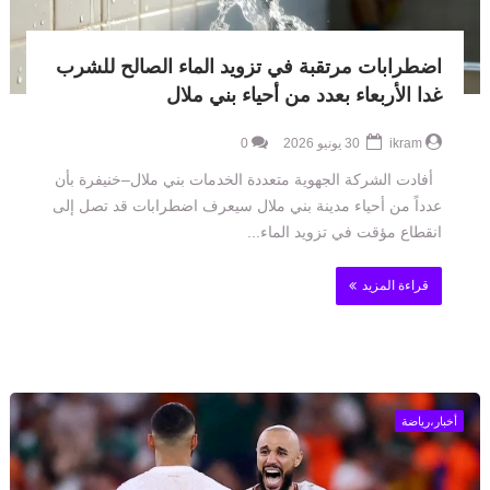
اضطرابات مرتقبة في تزويد الماء الصالح للشرب
غدا الأربعاء بعدد من أحياء بني ملال
ikram
30 يونيو 2026
0
أفادت الشركة الجهوية متعددة الخدمات بني ملال–خنيفرة بأن
عدداً من أحياء مدينة بني ملال سيعرف اضطرابات قد تصل إلى
انقطاع مؤقت في تزويد الماء...
قراءة المزيد
أخبار،رياضة