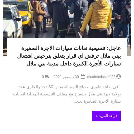
عاجل: تنسيقية نقابات سيارات الاجرة الصغيرة
ببني ملال ترفض اي قرار يتعلق بترخيص اشتغال
سيارات الأجرة الكبيرة داخل مدينة بني ملال
chadafmbouz122
30 ديسمبر 2021
0
في لقاء تشاوري صباح اليوم الخميس 30 دجنبرالجاري عقد
بولاية جهة بني ملال خنيفرة مع ممثلي التنسيقية المحلية لنقابات
سيارة الأجرة الصغيرة بب...
قراءة المزيد