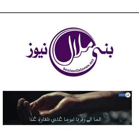
شبكة بني ملال الاخبارية - بني ملال نيوز - الخبر في الحين ، جرأة و
مصداقية في تناول الخبر