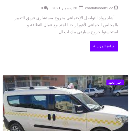
chadafmbouz122
28 ديسمبر 2021
0
أشاد رواد التواصل الإجتماعي بخروج مستشاري فريق التغيير
بالمجلس الجماعي لأفورار جنبا لجند مع عمال النظافة و
استحسنوا خروج سيارتي بيك اب ال...
قراءة المزيد
أخبار الجهة