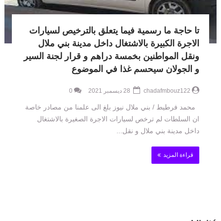
تا حاجة ما رسمية فيما يتعلق بالترخيص لسيارات
الاجرة الكبيرة بالاشتغال داخل مدينة بني ملال
ونقل المواطنين بخمسة دراهم و قرار لجنة السير
و الجولان سيحسم غذا في الموضوع
chadafmbouz122
28 ديسمبر 2021
0
محمد فرطيط / بني ملال نيوز بلغ الى علمنا من مصادر خاصة
ان السلطات لم ترخص لسيارات الاجرة الصغيرة بالاشتغال
داخل مدينة بني ملال و نقل...
قراءة المزيد