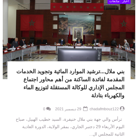
اخبار . متابعات
بني ملال...ترشيد الموارد المائية وتجويد الخدمات
المقدمة لفائدة الساكنة من أهم محاور اجتماع
المجلس الإداري للوكالة المستقلة لتوزيع الماء
والكهرباء بتادلة
chadafmbouz122
29 ديسمبر 2021
0
ترأس والي جهة بني ملال خنيفرة، السيد خطيب الهبيل، صباح
اليوم الأربعاء 29 دجنبر الجاري، بمقر الولاية، الدورة العادية
الثانية للمجلس ال...