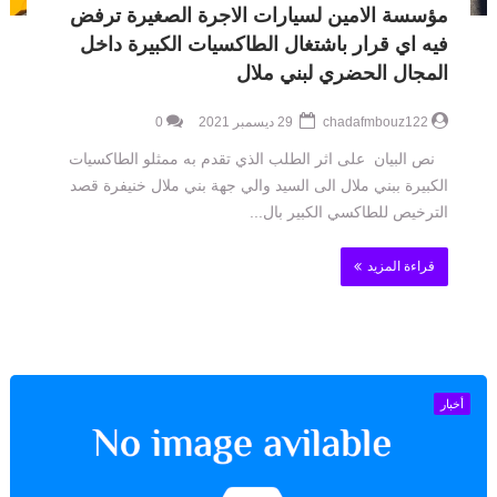
مؤسسة الامين لسيارات الاجرة الصغيرة ترفض
فيه اي قرار باشتغال الطاكسيات الكبيرة داخل
المجال الحضري لبني ملال
chadafmbouz122
29 ديسمبر 2021
0
نص البيان على اثر الطلب الذي تقدم به ممثلو الطاكسيات
الكبيرة ببني ملال الى السيد والي جهة بني ملال خنيفرة قصد
الترخيص للطاكسي الكبير بال...
قراءة المزيد
أخبار