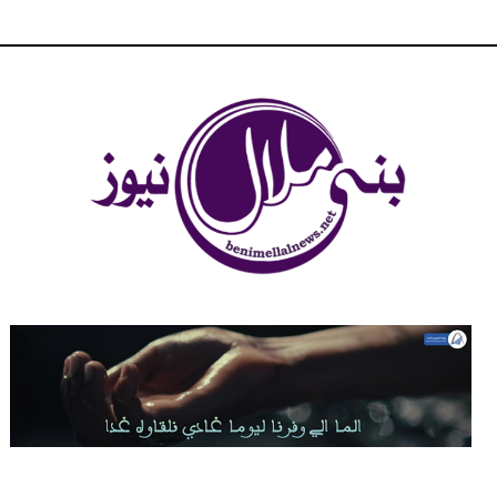
شبكة بني ملال الاخبارية - بني ملال نيوز - الخبر في الحين ، جرأة و
مصداقية في تناول الخبر