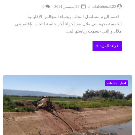
chadafmbouz122
29 سبتمبر 2021
0
اختتم اليوم مسلسل انتخاب رؤساء المجالس الإقليمية
الخمسة بجهة بني ملال بعد إجراء آخر جلسة انتخاب بإقليم بني
ملال و التي حسمت رئاستها لم...
قراءة المزيد
اخبار . متابعات