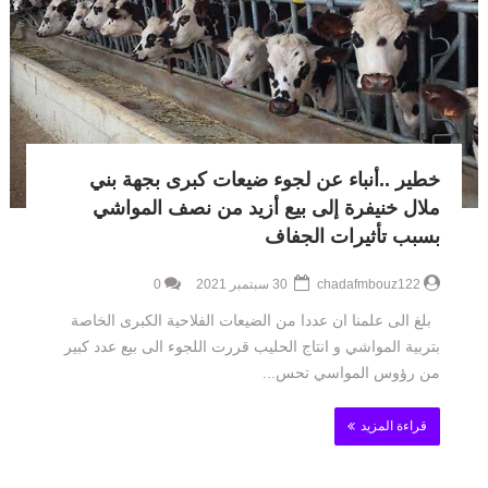
خطير ..أنباء عن لجوء ضيعات كبرى بجهة بني
ملال خنيفرة إلى بيع أزيد من نصف المواشي
بسبب تأثيرات الجفاف
chadafmbouz122
30 سبتمبر 2021
0
بلغ الى علمنا ان عددا من الضيعات الفلاحية الكبرى الخاصة
بتربية المواشي و انتاج الحليب قررت اللجوء الى بيع عدد كبير
من رؤوس المواسي تحس...
قراءة المزيد