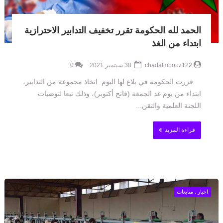
الحمد لله الحكومة تقرر تخفيف التدابير الاحترازية
ابتداء من الغذ
chadafmbouz122
30 سبتمبر 2021
0
قررت الحكومة في بلاغ لها اليوم اتخاذ مجموعة من التدابير،
ابتداء من يوم غد الجمعة (فاتح أكتوبر)، وذلك تبعا لتوصيات
اللجنة العلمية والتقن...
قراءة المزيد
اخبار . متابعات