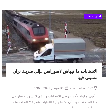
اخبار . متابعات
الانتخابات ما فيهاش لاصورانص ..إلى ضربك تران
مشيتي فيها
chadafmbouz122
30 سبتمبر 2021
0
أقوى مقولة لأحد حرفيي الانتخابات و الذي لا يشق له غبار في
هذا الساحة ، حيث أن اكتساح أية انتخابات عملية لا تتطلب منه
جهدا كبيرا حينما قا...