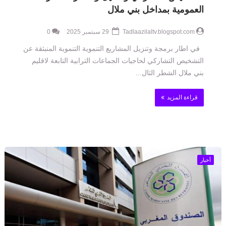
العمومية بمداخل بني ملال
Tadlaazilaltv.blogspot.com
29 سبتمبر 2025
0
في اطار برمجة وتنزيل المشاريع التنموية التنموية المنبثقة عن
التشخيص التشاركي لحاجيات الجماعات الترابية التابعة لاقليم
بني ملال الشطر الثال...
قراءة المزيد
أخبار