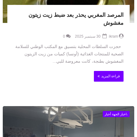
المرصد المغربي يحذر بعد ضبط زيت زيتون
مغشوش
ikram
30 سبتمبر 2025
0
حجزت السلطات المحلية بتنسيق مع المكتب الوطني للسلامة
الصحية للمنتجات الغذائية (أونسا) كميات من زيت الزيتون
المغشوش بطنجة، كانت معروضة للبي...
قراءة المزيد
،اخبار الجهة أخبار