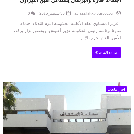
اجتماعا طارئا والبرلمان يستدعي أمين التهراوي
Tadlaazilaltv.blogspot.com
30 سبتمبر 2025
0
عزيز المسناوي تعقد الأغلبية الحكومية اليوم الثلاثاء اجتماعا
طارئا برئاسة رئيس الحكومة عزيز أخنوش، وبحضور نزار بركة،
الأمين العام لحزب الإس...
قراءة المزيد
اخبار،متابعات