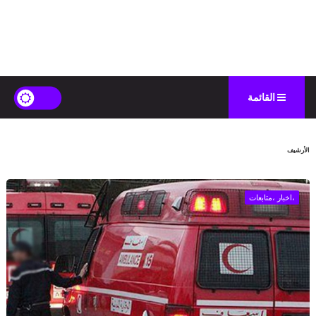
القائمة
الأرشيف
،اخبار ،متابعات