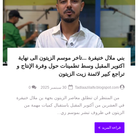
بني ملال خنيفرة ...تاخر موسم الزيتون الى نهاية
اكتوير المقبل وسط تطمينات حول وفرة الإنتاج و
تراجع كبير لاثمنة زيت الزيتون
Tadlaazilaltv.blogspot.com
30 سبتمبر 2025
0
من المنتظر ان تنطلق معاصر الزيتون بجهة ين ملال خنيفرة
في العشرين من أكتوبر المقبل باستقبال كميات مهمة من
الزيتون في ظروف تبشر بموسم زي...
قراءة المزيد