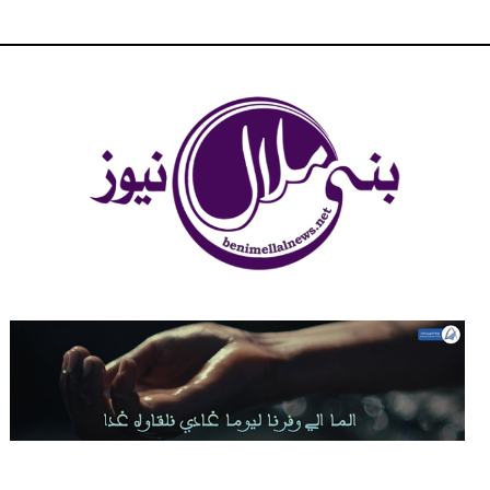
شبكة بني ملال الاخبارية - بني ملال نيوز - الخبر في الحين ، جرأة و
مصداقية في تناول الخبر