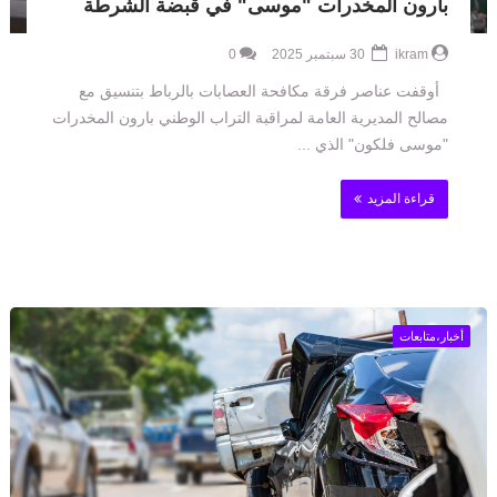
بارون المخدرات "موسى" في قبضة الشرطة
ikram
30 سبتمبر 2025
0
أوقفت عناصر فرقة مكافحة العصابات بالرباط بتنسيق مع
مصالح المديرية العامة لمراقبة التراب الوطني بارون المخدرات
"موسى فلكون" الذي ...
قراءة المزيد
أخبار،متابعات