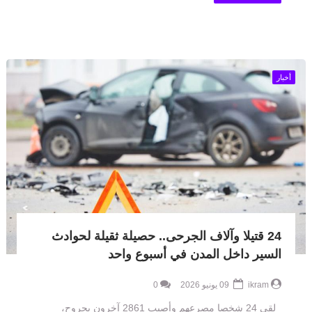
أخبار
24 قتيلا وآلاف الجرحى.. حصيلة ثقيلة لحوادث
السير داخل المدن في أسبوع واحد
ikram
09 يونيو 2026
0
لقي 24 شخصا مصرعهم وأصيب 2861 آخرون بجروح،