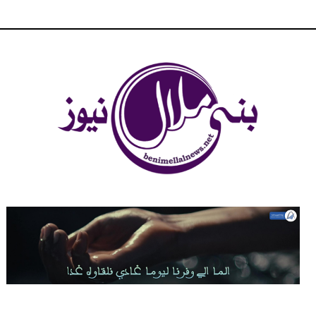
شبكة بني ملال الاخبارية - بني ملال نيوز - الخبر في الحين ، جرأة و
مصداقية في تناول الخبر