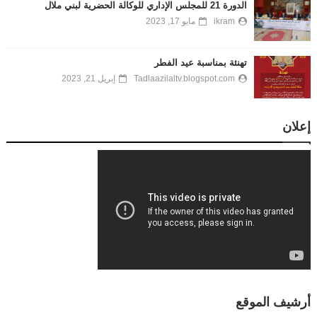
الدورة 21 للمجلس الإداري للوكالة الحضرية لبني ملال
ikram
مايو 17, 2023
تهنئة بمناسبة عيد الفطر
Tadlaazilaltv.blogspot.com
إبريل 21, 2023
إعلان
أرشيف الموقع