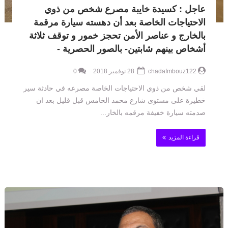
عاجل : كسيدة خايبة مصرع شخص من ذوي
الاحتياجات الخاصة بعد أن دهسته سيارة مرقمة
بالخارج و عناصر الأمن تحجز خمور و توقف ثلاثة
أشخاص بينهم شابتين- بالصور الحصرية -
chadafmbouz122
28 نوفمبر 2018
0
لقي شخص من ذوي الاحتياجات الخاصة مصرعه في حادثة سير
خطيرة على مستوى شارع محمد الخامس قبل قليل بعد ان
صدمته سيارة خفيفة مرقمه بالخار...
قراءة المزيد