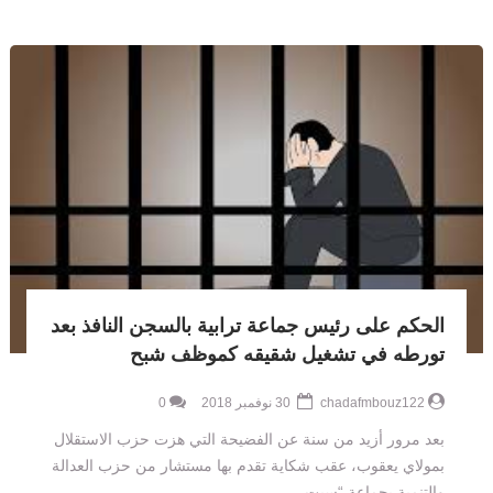
الحكم على رئيس جماعة ترابية بالسجن النافذ بعد
تورطه في تشغيل شقيقه كموظف شبح
chadafmbouz122
30 نوفمبر 2018
0
بعد مرور أزيد من سنة عن الفضيحة التي هزت حزب الاستقلال
بمولاي يعقوب، عقب شكاية تقدم بها مستشار من حزب العدالة
والتنمية بجماعة “سبت ...