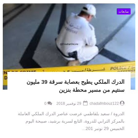
متابعات
الدرك الملكي يطيح بعصابة سرقة 39 مليون
سنتيم من مسير محطة بنزين
chadafmbouz122
29 نوفمبر 2018
0
الدروة / سعيد بلفاطمي عرضت عناصر الدرك الملكي العاملة
بالمركز الترابي للدروة، التابع لسرية برشيد، صبيحة اليوم
الخميس 29 نونبر 201...