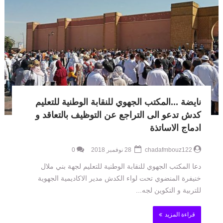
نايضة ...المكتب الجهوي للنقابة الوطنية للتعليم
كدش تدعو الى التراجع عن التوظيف بالتعاقد و
ادماج الاساتذة
chadafmbouz122
28 نوفمبر 2018
0
دعا المكتب الجهوي للنقابة الوطنية للتعليم لجهة بني ملال
خنيفرة المنضوي تحت لواء الكدش مدير الاكاديمية الجهوية
للتربية و التكوين لجه...
قراءة المزيد