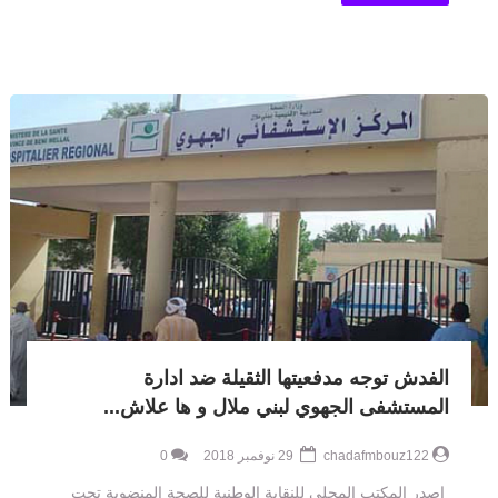
الفدش توجه مدفعيتها الثقيلة ضد ادارة
المستشفى الجهوي لبني ملال و ها علاش...
chadafmbouz122
29 نوفمبر 2018
0
اصدر المكتب المحلي للنقابة الوطنية للصحة المنضوية تحت