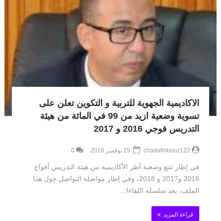
الاكاديمية الجهوية للتربية و التكوين تعلن على
تسوية وضعية ازيد من 99 في المائة من هيئة
التدريس فوجي 2016 و 2017
chadafmbouz122
29 نوفمبر 2018
0
في إطار تتبع وضعية أطر الأكاديمية من هيئة التدريس أفواج
2016 و2017 و 2018، وفي إطار مواصلة التواصل حول هذا
الملف، بعد سلسلة اللقاءا...
قراءة المزيد