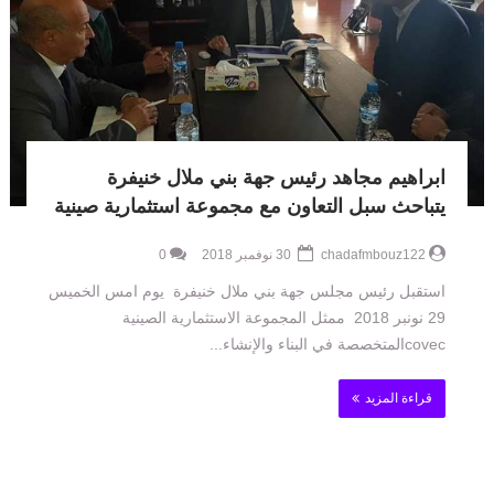
ابراهيم مجاهد رئيس جهة بني ملال خنيفرة
يتباحث سبل التعاون مع مجموعة استثمارية صينية
chadafmbouz122
30 نوفمبر 2018
0
استقبل رئيس مجلس جهة بني ملال خنيفرة يوم امس الخميس
29 نونبر 2018 ممثل المجموعة الاستثمارية الصينية
covecالمتخصصة في البناء والإنشاء...
قراءة المزيد