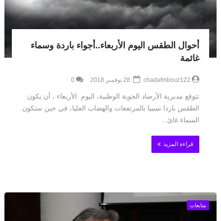
أحوال الطقس اليوم الأربعاء..أجواء باردة وسماء
غائمة
chadafmbouz122
28 نوفمبر 2018
0
تتوقع مديرية الأرصاد الجوية الوطنية، اليوم الأربعاء ، أن يكون
الطقس باردا نسبيا بالمرتفعات والهضاب العليا، في حين ستكون
السماء غائ...
قراءة المزيد
متابعات