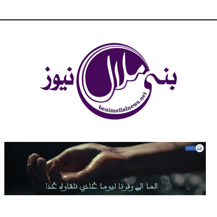
شبكة بني ملال الاخبارية - بني ملال نيوز - الخبر في الحين ، جرأة و
مصداقية في تناول الخبر