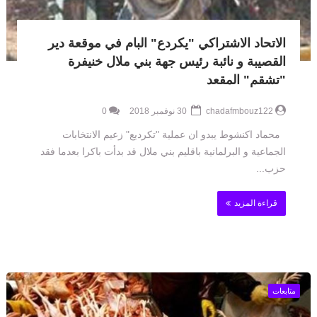
الاتحاد الاشتراكي "يكردع" البام في موقعة دير
القصيبة و نائبة رئيس جهة بني ملال خنيفرة
"تشقم" المقعد
chadafmbouz122
30 نوفمبر 2018
0
محماد اكنشوط يبدو ان عملية "تكرديع" زعيم الانتخابات
الجماعية و البرلمانية باقليم بني ملال قد بدأت باكرا بعدما فقد
حزب...
قراءة المزيد
متابعات