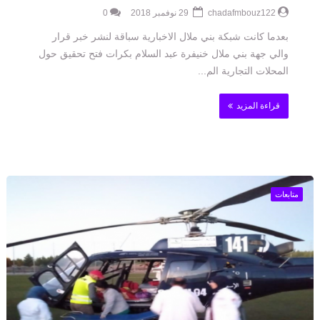
chadafmbouz122
29 نوفمبر 2018
0
بعدما كانت شبكة بني ملال الاخبارية سباقة لنشر خبر قرار
والي جهة بني ملال خنيفرة عبد السلام بكرات فتح تحقيق حول
المحلات التجارية الم...
قراءة المزيد
متابعات