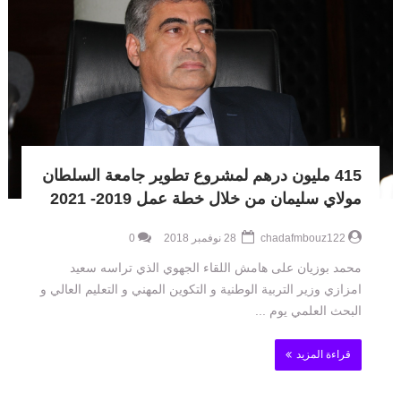
415 مليون درهم لمشروع تطوير جامعة السلطان
مولاي سليمان من خلال خطة عمل 2019- 2021
chadafmbouz122
28 نوفمبر 2018
0
محمد بوزيان على هامش اللقاء الجهوي الذي تراسه سعيد
امزازي وزير التربية الوطنية و التكوين المهني و التعليم العالي و
البحث العلمي يوم ...
قراءة المزيد