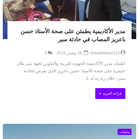
مدير الأكاديمية يطمئن على صحة الأستاذ حسن
باعزيز المصاب في حادثة سير
chadafmbouz122
28 نوفمبر 2018
0
اطمأن مدير الأكاديمية الجهوية للتربية والتكوين لجهة بني ملال
خنيفرة على صحة الأستاذ حسن باعزيز الذي تعرض لحادثة
سير، خلال زيارته له با...
قراءة المزيد
متابعات