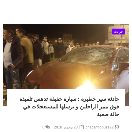
حوادث
حادثة سير خطيرة : سيارة خفيفة تدهس تلميذة
فوق ممر الراجلين و ترسلها للمستعجلات في
حالة صعبة
chadafmbouz122
28 نوفمبر 2018
0