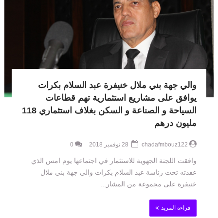
والي جهة بني ملال خنيفرة عبد السلام بكرات
يوافق على مشاريع استثمارية تهم قطاعات
السياحة و الصناعة و السكن بغلاف استثماري 118
مليون درهم
chadafmbouz122
28 نوفمبر 2018
0
وافقت اللجنة الجهوية للاستثمار في اجتماعها يوم امس الذي
عقدته تحت رئاسة عبد السلام بكرات والي جهة بني ملال
خنيفرة على مجموعة من المشار...
قراءة المزيد