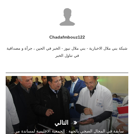
Chadafmbouz122
شبكة بني ملال الاخبارية - بني ملال نيوز - الخبر في الحين ، جرأة و مصداقية
في تناول الخبر
التالي
سابقة في المجال الصحي بالجهة : الجمعية الاقليمية لمساندة مرضى القصور الكلوي بخنيفرة تذيب لائحة انتظار و بالرغم من الاكراهات المادية الكبيرة المركز يواصل تقديم خدماته المجانية للفئات المعوزة و السلطات الاقليمية بخنيفرة تواصل دعم المركز