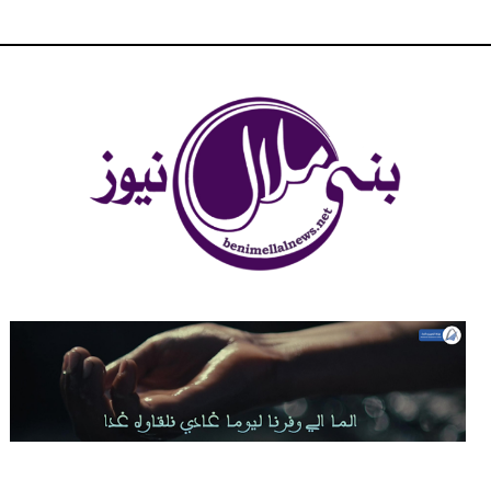
شبكة بني ملال الاخبارية - بني ملال نيوز - الخبر في الحين ، جرأة و
مصداقية في تناول الخبر