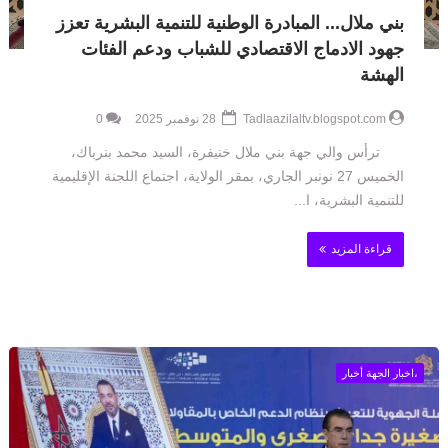
بني ملال... المبادرة الوطنية للتنمية البشرية تعزز
جهود الادماج الاقتصادي للشباب ودعم الفئات
الهشة
Tadlaazilaltv.blogspot.com
28 نوفمبر 2025
0
ترأس والي جهة بني ملال خنيفرة، السيد محمد بنرباك،
الخميس 27 نونبر الجاري، بمقر الولاية، اجتماع اللجنة الإقليمية
للتنمية البشرية، ا...
قراءة المزيد
،اخبار الجهة أخبار