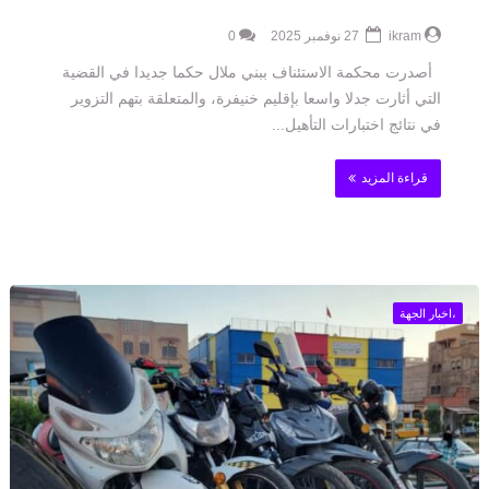
ikram
27 نوفمبر 2025
0
أصدرت محكمة الاستئناف ببني ملال حكما جديدا في القضية
التي أثارت جدلا واسعا بإقليم خنيفرة، والمتعلقة بتهم التزوير
في نتائج اختبارات التأهيل...
قراءة المزيد
،اخبار الجهة