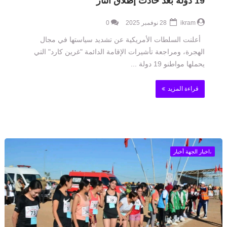
19 دولة بعد حادث إطلاق النار
ikram
28 نوفمبر 2025
0
أعلنت السلطات الأمريكية عن تشديد سياستها في مجال
الهجرة، ومراجعة تأشيرات الإقامة الدائمة "غرين كارد" التي
يحملها مواطنو 19 دولة ...
قراءة المزيد
،اخبار الجهة أخبار