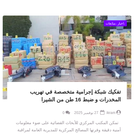
،اخبار ،متابعات
تفكيك شبكة إجرامية متخصصة في تهريب
المخدرات و ضبط 16 طن من الشيرا
ikram
27 نوفمبر 2025
0
تمكن المكتب المركزي للأبحاث القضائية على ضوء معلومات
أمنية دقيقة وفرتها المصالح المركزية للمديرية العامة لمراقبة