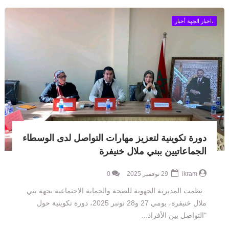
،اخبار الجهة أخبار
دورة تكوينية لتعزيز مهارات التواصل لدى الوسطاء
الجماعاتيين ببني ملال خنيفرة
ikram
29 نوفمبر 2025
0
نظمت المديرية الجهوية للصحة والحماية الاجتماعية بجهة بني
ملال خنيفرة، يومي 27 و28 نونبر 2025، دورة تكوينية حول
"التواصل بين الأفراد...