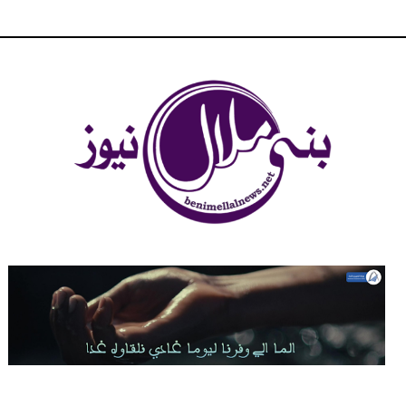
شبكة بني ملال الاخبارية - بني ملال نيوز - الخبر في الحين ، جرأة و
مصداقية في تناول الخبر