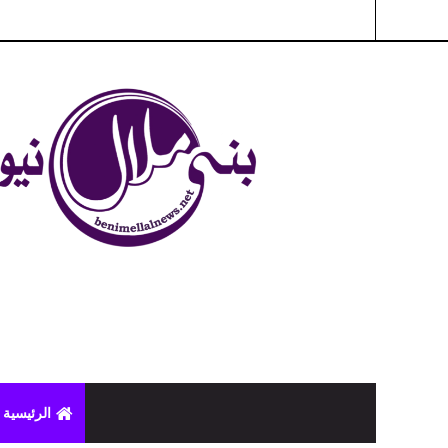
شبكة بني ملال الاخبارية - بني ملال نيوز - الخبر في الحين ، جرأة 
الرئيسية