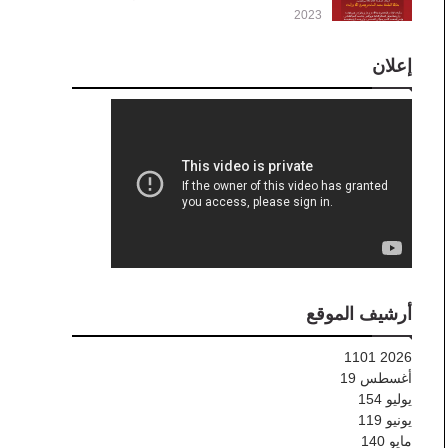
2023
إعلان
أرشيف الموقع
1101
2026
أغسطس
19
يوليو
154
يونيو
119
مايو
140