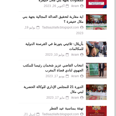
للمقاولات بجهة بني ملال خنيفرة
ikram
أكتوبر 26, 2023
اية مقاربة لتحقيق العدالة المجالية بجهة بني
ملال ختيفرة ؟
Tadlaazilaltv.blogspot.com
يوليو 19,
2023
بأزيلال: ثلاثيني يتورط في القرصنة الدولية
للمكالمات
ikram
يوليو 10, 2023
انتخاب القاضي عزيز شخمان رئيسا للمكتب
الجهوي لنادي قضاة المغرب
ikram
يونيو 17, 2023
الدورة 21 للمجلس الإداري للوكالة الحضرية
لبني ملال
ikram
مايو 17, 2023
تهنئة بمناسبة عيد الفطر
Tadlaazilaltv.blogspot.com
إبريل 21,