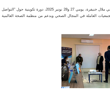
نظمت المديرية الجهوية للصحة والحماية الاجتماعية بجهة بني ملال خنيفرة، يومي 27 و28 نونبر 2025، دورة تكوينية حول "التواصل
لجمعيات العاملة في المجال الصحي وبدعم من منظمة الصحة العالمية