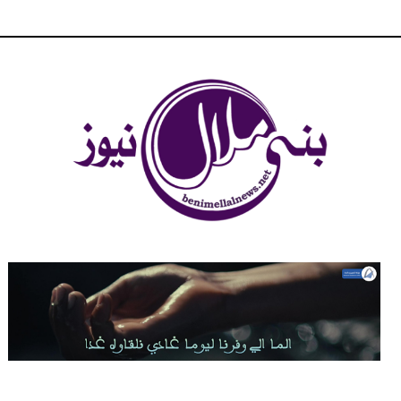
شبكة بني ملال الاخبارية - بني ملال نيوز - الخبر في الحين ، جرأة و
مصداقية في تناول الخبر