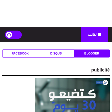
القائمة
FACEBOOK
DISQUS
BLOGGER
publicité