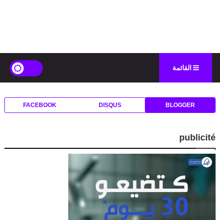
القائمة
FACEBOOK
DISQUS
BLOGGER
publicité