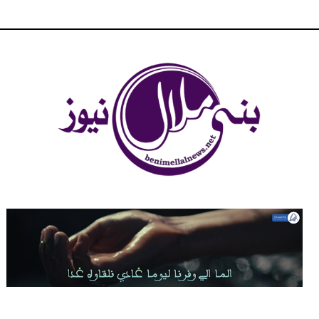
شبكة بني ملال الاخبارية - بني ملال نيوز - الخبر في الحين ، جرأة و
مصداقية في تناول الخبر