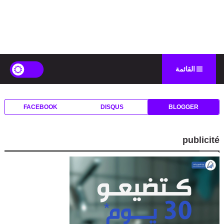
القائمة
FACEBOOK
DISQUS
BLOGGER
publicité