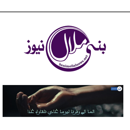
شبكة بني ملال الاخبارية - بني ملال نيوز - الخبر في الحين ، جرأة و
مصداقية في تناول الخبر