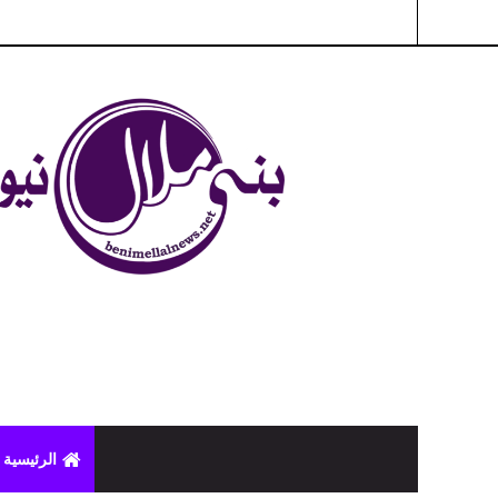
شبكة بني ملال الاخبارية - بني ملال نيوز - الخبر في الحين ، جرأة 
الرئيسية