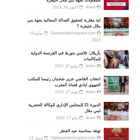
للمقاولات بجهة بني ملال خنيفرة
ikram
أكتوبر 26, 2023
اية مقاربة لتحقيق العدالة المجالية بجهة بني
ملال ختيفرة ؟
Tadlaazilaltv.blogspot.com
يوليو 19,
2023
بأزيلال: ثلاثيني يتورط في القرصنة الدولية
للمكالمات
ikram
يوليو 10, 2023
انتخاب القاضي عزيز شخمان رئيسا للمكتب
الجهوي لنادي قضاة المغرب
ikram
يونيو 17, 2023
الدورة 21 للمجلس الإداري للوكالة الحضرية
لبني ملال
ikram
مايو 17, 2023
تهنئة بمناسبة عيد الفطر
Tadlaazilaltv.blogspot.com
إبريل 21,