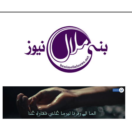
شبكة بني ملال الاخبارية - بني ملال نيوز - الخبر في الحين ، جرأة و
مصداقية في تناول الخبر