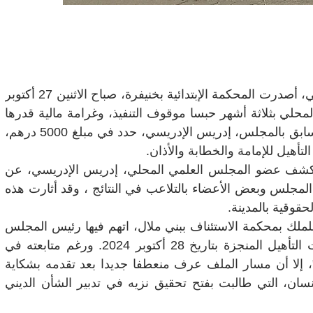
في سابقة غير مألوفة داخل مؤسسات الشأن الديني، أصدرت المحكمة الإبتدائية بخنيفرة، صباح الاثنين 27 أكتوبر
لمحلي بثلاثة أشهر حبسا موقوف التنفيذ، وغرامة مالية قدرها
2000 درهم، مع أداء تعويض مدني لفائدة العضو السابق بالمجلس، إدريس الإدريسي، حدد في مبلغ 5000 درهم،
لتأهيل للإمامة والخطابة والأذان.
 القضية إلى أواخر سنة 2024، حين كشف عضو المجلس العلمي المحلي، إدريس الإدريسي، عن
مجلس وبعض الأعضاء بالتلاعب في النتائج ، وقد أثارت هذه
حقوقية بالمدينة.
للملك بمحكمة الاستئناف ببني ملال، اتهم فيها رئيس المجلس
بـ"التزوير في محاضر رسمية" تخص نتائج اختبارات التأهيل المنجزة بتاريخ 28 أكتوبر 2024. ورغم متابعته في
ي"، إلا أن مسار الملف عرف منعطفا جديدا بعد تقدمه بشكاية
سان، التي طالبت بفتح تحقيق نزيه في تدبير الشأن الديني