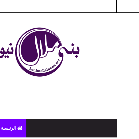
شبكة بني ملال الاخبارية - بني ملال نيوز - الخبر في الحين ، جرأة 
الرئيسية