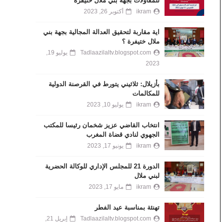
للمقاولات بجهة بني ملال خنيفرة
ikram
أكتوبر 26, 2023
اية مقاربة لتحقيق العدالة المجالية بجهة بني
ملال ختيفرة ؟
Tadlaazilaltv.blogspot.com
يوليو 19,
2023
بأزيلال: ثلاثيني يتورط في القرصنة الدولية
للمكالمات
ikram
يوليو 10, 2023
انتخاب القاضي عزيز شخمان رئيسا للمكتب
الجهوي لنادي قضاة المغرب
ikram
يونيو 17, 2023
الدورة 21 للمجلس الإداري للوكالة الحضرية
لبني ملال
ikram
مايو 17, 2023
تهنئة بمناسبة عيد الفطر
Tadlaazilaltv.blogspot.com
إبريل 21,