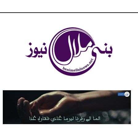
شبكة بني ملال الاخبارية - بني ملال نيوز - الخبر في الحين ، جرأة و
مصداقية في تناول الخبر