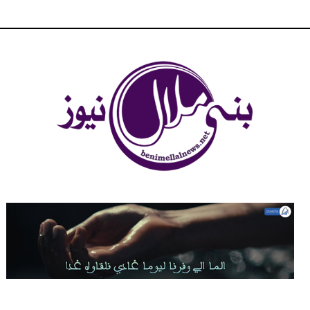
شبكة بني ملال الاخبارية - بني ملال نيوز - الخبر في الحين ، جرأة و
مصداقية في تناول الخبر