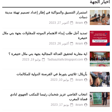
أخبار الجهة
استمرار التنسيق والمواكبة في إطار إعداد تصميم تهيئة مدينة
دمنات
ikram
أكتوبر 27, 2023
تمديد أجل طلب إبداء الاهتمام الموجه للمقاولات بجهة بني ملال
خنيفرة
ikram
أكتوبر 26, 2023
اية مقاربة لتحقيق العدالة المجالية بجهة بني ملال ختيفرة ؟
Tadlaazilaltv.blogspot.com
يوليو 19, 2023
بأزيلال: ثلاثيني يتورط في القرصنة الدولية للمكالمات
ikram
يوليو 10, 2023
انتخاب القاضي عزيز شخمان رئيسا للمكتب الجهوي لنادي
قضاة المغرب
ikram
يونيو 17, 2023