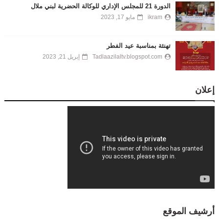
الدورة 21 للمجلس الإداري للوكالة الحضرية لبني ملال
ikram
مايو 17, 2023
تهنئة بمناسبة عيد الفطر
Tadlaazilaltv.blogspot.com
إبريل 21, 2023
إعلان
أرشيف الموقع