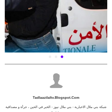
Tadlaazilaltv.blogspot.com
شبكة بني ملال الاخبارية - بني ملال نيوز - الخبر في الحين ، جرأة و مصداقية