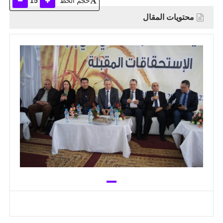
حجم الخط
15
محتويات المقال