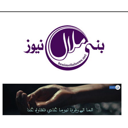
شبكة بني ملال الاخبارية - بني ملال نيوز - الخبر في الحين ، جرأة و
مصداقية في تناول الخبر