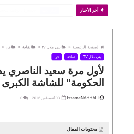
أخر الأخبار
بخنيفرة.. توقيف شخص ل
أخبار الجهة
الصفحة الرئيسية
بني ملال tv
ثقافة
فن
بني ملال TV
ثقافة
فن
لأول مرة سعيد الناصري يد
الحكومة" للشاشة الكبرى
IssameNAHHALI
03 أغسطس 2016
0
محتويات المقال