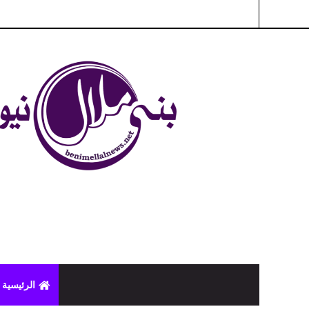
شبكة بني ملال الاخبارية - بني ملال نيوز - الخبر في الحين ، جرأة 
الرئيسية