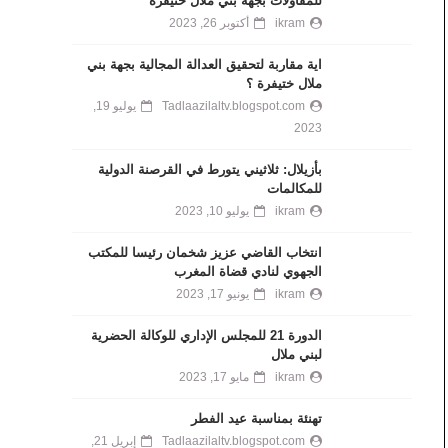
للمقاولات بجهة بني ملال خنيفرة
ikram
أكتوبر 26, 2023
اية مقاربة لتحقيق العدالة المجالية بجهة بني
ملال ختيفرة ؟
Tadlaazilaltv.blogspot.com
يوليو 19,
2023
بأزيلال: ثلاثيني يتورط في القرصنة الدولية
للمكالمات
ikram
يوليو 10, 2023
انتخاب القاضي عزيز شخمان رئيسا للمكتب
الجهوي لنادي قضاة المغرب
ikram
يونيو 17, 2023
الدورة 21 للمجلس الإداري للوكالة الحضرية
لبني ملال
ikram
مايو 17, 2023
تهنئة بمناسبة عيد الفطر
Tadlaazilaltv.blogspot.com
إبريل 21,