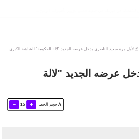
لاشتباه في تورطه في قضية تتعلق بتزوير تأشيرات الولوج...
لأول مرة سعيد الناصري يدخل عرضه الجديد "لالة الحكومة" للشاشة الكبرى
خل عرضه الجديد "لالة
حجم الخط
15