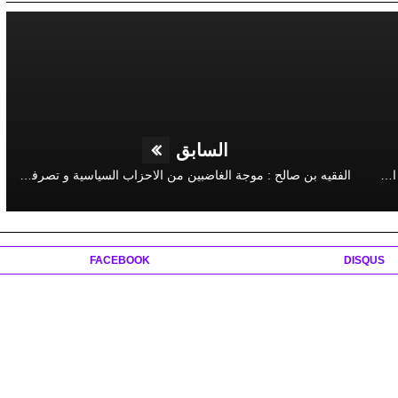
السابق
الحركة الشعبية تعيد كرونوميتر التزكية الى الصفر و 15 غشت الاعلان الرسمي عن المحظوظ بدائرة بني ملال
الفقيه بن صالح : موجة الغاضبين من الاحزاب السياسية و تصرفات وكلاء اللوائح تناقش مناصرة بوعبيد الخطابي عن حزب الكتاب
FACEBOOK
DISQUS