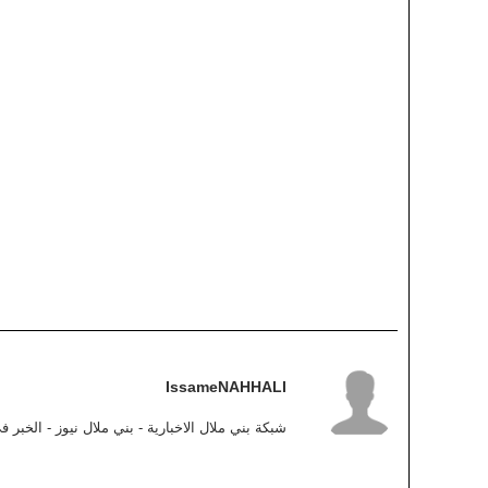
IssameNAHHALI
شبكة بني ملال الاخبارية - بني ملال نيوز - الخبر 