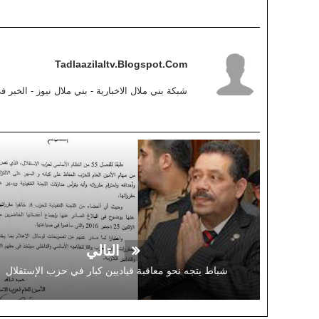
Tadlaazilaltv.blogspot.com
شبكة بني ملال الاخبارية - بني ملال نيوز - الخبر 
التالي
شباط يتجه نحو معاقبة قياديين كبار في حزب الإستقلال