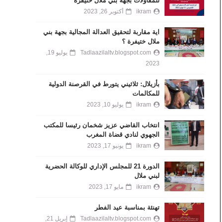
للمقاولات بجهة بني ملال خنيفرة
ikram
أكتوبر 26, 2023
اية مقاربة لتحقيق العدالة المجالية بجهة بني
ملال ختيفرة ؟
Tadlaazilaltv.blogspot.com
يوليو 19,
2023
بأزيلال: ثلاثيني يتورط في القرصنة الدولية
للمكالمات
ikram
يوليو 10, 2023
انتخاب القاضي عزيز شخمان رئيسا للمكتب
الجهوي لنادي قضاة المغرب
ikram
يونيو 17, 2023
الدورة 21 للمجلس الإداري للوكالة الحضرية
لبني ملال
ikram
مايو 17, 2023
تهنئة بمناسبة عيد الفطر
Tadlaazilaltv.blogspot.com
إبريل 21,