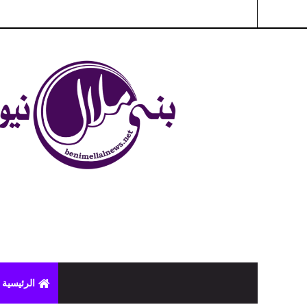
شبكة بني ملال الاخبارية - بني ملال نيوز - الخبر في الحين ، جرأة 
الرئيسية