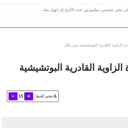
 على جثتي شخصين مطمورتين تحت الأتربة إثر انهيار مغا...
ـدة الزاوية القادرية البوتشيشية ببني ملال
 الزاوية القادرية البوتشيشية
حجم الخط
15