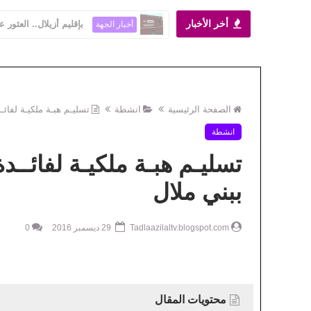
أخر الأخبار
بإقليم أزيلال.. العثور
أخبار الجهة
الصفحة الرئيسية
انشطة
تسليـم هبـة ملكيـة لفائـ
انشطة
تسليـم هبـة ملكيـة لفائــدة
ببني ملال
Tadlaazilaltv.blogspot.com
29 ديسمبر 2016
0
محتويات المقال