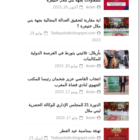
للمقاولات بجهة بني ملال خنيفرة
ikram
أكتوبر 26, 2023
اية مقاربة لتحقيق العدالة المجالية بجهة بني
ملال ختيفرة ؟
Tadlaazilaltv.blogspot.com
يوليو 19,
2023
بأزيلال: ثلاثيني يتورط في القرصنة الدولية
للمكالمات
ikram
يوليو 10, 2023
انتخاب القاضي عزيز شخمان رئيسا للمكتب
الجهوي لنادي قضاة المغرب
ikram
يونيو 17, 2023
الدورة 21 للمجلس الإداري للوكالة الحضرية
لبني ملال
ikram
مايو 17, 2023
تهنئة بمناسبة عيد الفطر
Tadlaazilaltv.blogspot.com
إبريل 21,