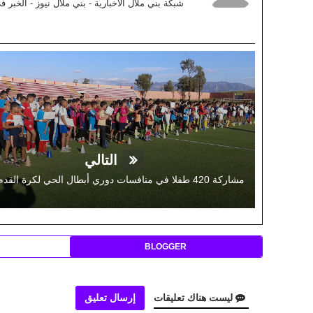
شبكة بني ملال الاخبارية - بني ملال نيوز - الخبر 
التالي
BLOGGER
ليست هناك تعليقات
إرسال تعليق