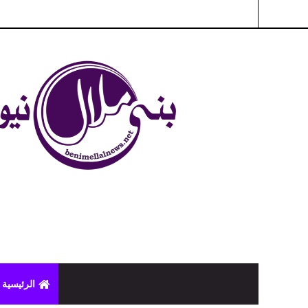
شبكة بني ملال الاخبارية - بني ملال نيوز - الخبر في الحين ، جرأة 
الرئيسية