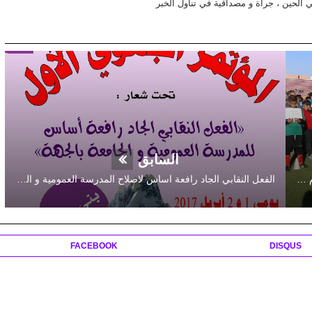
في الحين ، جرأة و مصداقية في تناول الخبر
السابق
مشاركة 420 طفلا في منافسات دوري أبطال الحي لكرة القدم بقصبة تادلة
الفعل النقابي الجاد رافعة اساس لاصلاح المدرسة العمومية و الجامعة بالجهة
FACEBOOK
DISQUS