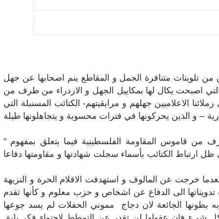
ق من تلوينات متنافرة الجمل و المقاطع ينم اصحابها عن جهل
التي اصبحت يكال لها بمكاييل الجهل و الازدراء من طرف من
ملائنا الاعلاميين جهلهم و مرايقيتهم- الكتائب المسنبلة التي
رية – و الذين يحركونها في فترات محسوبة و يتجاهلونها طيلة
من قاموس المقاومة الفلسطينية فيما يتعلق بمفهوم "
ظل ارتباط الكتائب بأسماء سجلت شهادتها و مقاومتها دفاعا
 بعدما خرجت عن المالوف و استهدفت الاقلام الحرة و النزيهة
يناتها الى الدفاع عن اشخاص و حزب معلوم و كأنها تقدم
 به بطونها الجائعة لان دجاج مموني الحفلات لم يسد جوعها
 كل شيء فان عقولها لن تقدر عن التمطط لاحتواء فكر يليق