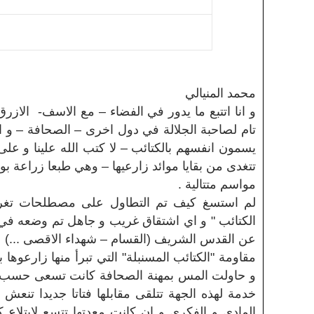
محمد المنيالي
و انا اتتبع ما يدور في الفضاء – مع الاسف- الازر
تام لصاحبة الجلالة في دول اخرى – الصحافة – و 
يسمون انفسهم بالكتائب – لا كتب الله علينا و على ز
تتغدى من بقايا موائد زارعيها – وهي طبعا زراعة بو
مواسم متتالية .
لم استسغ كيف تم التطاول على مصطلحات تغرف 
الكتائب " و اي اشتقاق غريب و جاهل تم وضعه في 
عن القدس الشريف (القسام – شهداء الاقصى ...)
مقاومة "الكتائب المسنبلة" التي تبرأ منها زارعوها
و حاولت المس بمهنة الصحافة كانت تسعى حسب تدو
خدمة لهذه الجهة تتلقى مقابلها فتاتا جديدا تنعش
المادي و الفكري و ان كانت معدتها تتسع لابتلاع