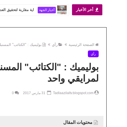
أخر الأخبار
اية مقاربة لتحقيق العد
أخبار الجهة
الصفحة الرئيسية
رأي
بوليميك : "الكتائب" المسنب
رأي
بوليميك : "الكتائب" المسن
لمرايقي واحد
Tadlaazilaltv.blogspot.com
31 مارس 2017
0
محتويات المقال