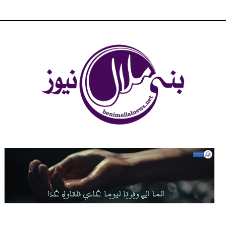
شبكة بني ملال الاخبارية - بني ملال نيوز - الخبر في الحين ، جرأة و
مصداقية في تناول الخبر