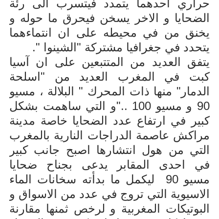
حراري احدهما يتمدد فيتسرب الى رئة
الضحايا و الاخر يسخن فيحرق ما حوله و
يخنق من في محيطه على ان انتماءهما
يتحدد في جغرافيا مشتركة "الشينوا ".
يتفق العديد من المتتبعين على ان آسيا
كبت في المغرب العديد من "اسلحة
الدمار" منها ذات المحرك " البلالة ، مسيو
90 و مسيو 100 .."و التي ساهمت بشكل
كبير في ارتفاع عدد الضحايا خاصة مدينة
مراكش عاصمة الدراجات النارية بالمغرب
التي من هول انتشارها اصبح جانب كبير
في احدى المقابر يدعى بجناح ضحايا
مسيو 90 ليكمل ما بدأته سخانات الماء
الاسيوية التي تروج في عدد من الاسواق و
البوتيكات المغربية و لرخص ثمنها مقارنة