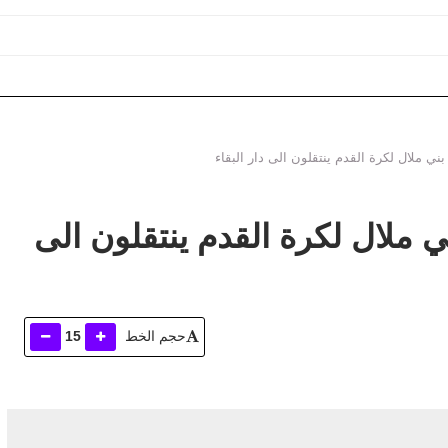
الة المجالية بجهة بني ملال ختيفرة ؟
بني ملال لكرة القدم ينتقلون الى
حجم الخط
15