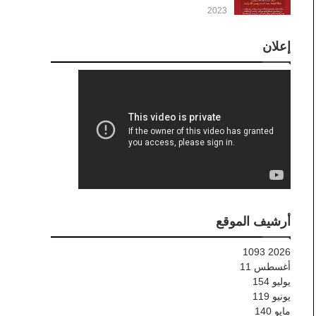
2023
إعلان
أرشيف الموقع
1093
2026
أغسطس
11
يوليو
154
يونيو
119
مايو
140