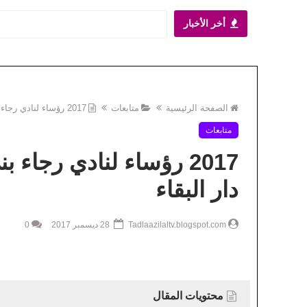
أخر الأخبار
اية مقاربة لتحقيق العد
أخبار الجهة
الصفحة الرئيسية
متابعات
2017 رؤساء لنادي رجاء بني ملال لكرة القدم ينتقلون الى دار البقاء
متابعات
2017 رؤساء لنادي رجاء 
دار البقاء
Tadlaazilaltv.blogspot.com
28 ديسمبر 2017
0
محتويات المقال