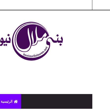
شبكة بني ملال الاخبارية - بني ملال نيوز - الخبر في الحين ، جرأة 
الرئيسية