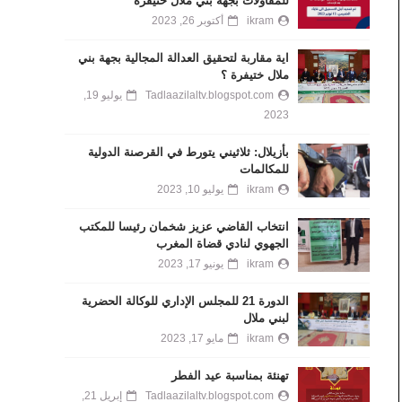
للمقاولات بجهة بني ملال خنيفرة
ikram
أكتوبر 26, 2023
اية مقاربة لتحقيق العدالة المجالية بجهة بني
ملال ختيفرة ؟
Tadlaazilaltv.blogspot.com
يوليو 19,
2023
بأزيلال: ثلاثيني يتورط في القرصنة الدولية
للمكالمات
ikram
يوليو 10, 2023
انتخاب القاضي عزيز شخمان رئيسا للمكتب
الجهوي لنادي قضاة المغرب
ikram
يونيو 17, 2023
الدورة 21 للمجلس الإداري للوكالة الحضرية
لبني ملال
ikram
مايو 17, 2023
تهنئة بمناسبة عيد الفطر
Tadlaazilaltv.blogspot.com
إبريل 21,