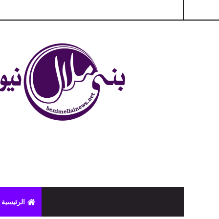
شبكة بني ملال الاخبارية - بني ملال نيوز - الخبر في الحين ، جرأة 
الرئيسية