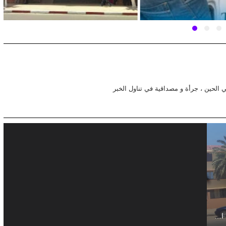
في الحين ، جرأة و مصداقية في تناول الخبر
يا ربي السلامة ... رافعة بعجلات تدهس عامل و ترديه قتيلا في الحين ببني وكيل