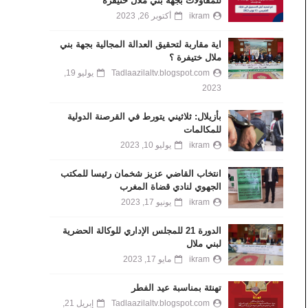
للمقاولات بجهة بني ملال خنيفرة
ikram
أكتوبر 26, 2023
اية مقاربة لتحقيق العدالة المجالية بجهة بني
ملال ختيفرة ؟
Tadlaazilaltv.blogspot.com
يوليو 19,
2023
بأزيلال: ثلاثيني يتورط في القرصنة الدولية
للمكالمات
ikram
يوليو 10, 2023
انتخاب القاضي عزيز شخمان رئيسا للمكتب
الجهوي لنادي قضاة المغرب
ikram
يونيو 17, 2023
الدورة 21 للمجلس الإداري للوكالة الحضرية
لبني ملال
ikram
مايو 17, 2023
تهنئة بمناسبة عيد الفطر
Tadlaazilaltv.blogspot.com
إبريل 21,