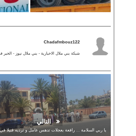
Chadafmbouz122
شبكة بني ملال الاخبارية - بني ملال نيوز - الخبر 
التالي