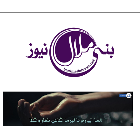
شبكة بني ملال الاخبارية - بني ملال نيوز - الخبر في الحين ، جرأة و
مصداقية في تناول الخبر