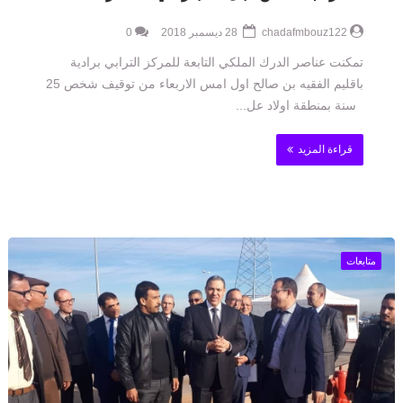
chadafmbouz122
28 ديسمبر 2018
0
تمكنت عناصر الدرك الملكي التابعة للمركز الترابي برادية
باقليم الفقيه بن صالح اول امس الاربعاء من توقيف شخص 25
سنة بمنطقة اولاد عل...
قراءة المزيد
متابعات