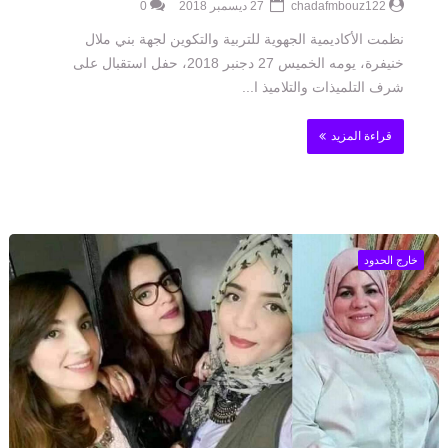
chadafmbouz122
27 ديسمبر 2018
0
نظمت الأكاديمية الجهوية للتربية والتكوين لجهة بني ملال
خنيفرة، يومه الخميس 27 دجنبر 2018، حفل استقبال على
شرف التلميذات والتلاميذ ا...
قراءة المزيد
خارج الحدود