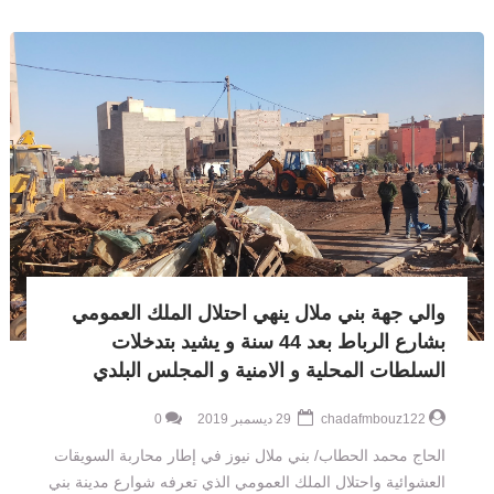
والي جهة بني ملال ينهي احتلال الملك العمومي
بشارع الرباط بعد 44 سنة و يشيد بتدخلات
السلطات المحلية و الامنية و المجلس البلدي
chadafmbouz122
29 ديسمبر 2019
0
الحاج محمد الحطاب/ بني ملال نيوز في إطار محاربة السويقات
العشوائية واحتلال الملك العمومي الذي تعرفه شوارع مدينة بني