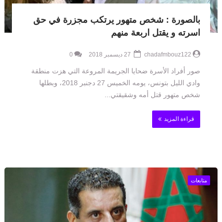
بالصورة : شخص متهور يرتكب مجزرة في حق
اسرته و يقتل اربعة منهم
chadafmbouz122
27 ديسمبر 2018
0
صور أفراد الأسرة ضحايا الجريمة المروعة التي هزت منطقة
وادي الليل بتونس، يومه الخميس 27 دجنبر 2018، وبطلها
شخص متهور قتل أمه وشقيقتي...
قراءة المزيد
متابعات