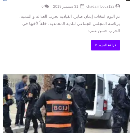
chadafmbouz122
31 ديسمبر 2019
0
تم اليوم انتخاب إيمان صابر، القيادية بحزب العدالة و التنمية،
برئاسة المجلس الجماعي لبلدية المحمدية، خلفاً لأخيها في
الحزب حسن عنترة....
قراءة المزيد