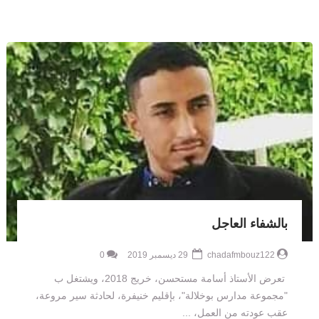
بالشفاء العاجل
chadafmbouz122
29 ديسمبر 2019
0
تعرض اﻷستاذ أسامة مستحسن، خريج 2018، ويشتغل ب
"مجموعة مدارس بوخلالة"، بإقليم خنيفرة، لحادثة سير مروعة،
عقب عودته من العمل، ...