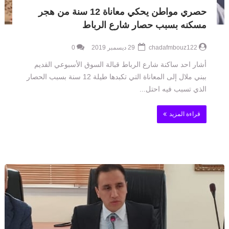
حصري مواطن يحكي معاناة 12 سنة من هجر
مسكنه بسبب حصار شارع الرباط
chadafmbouz122
29 ديسمبر 2019
0
أشار احد ساكنة شارع الرباط قبالة السوق الأسبوعي القديم
ببني ملال إلى المعاناة التي تكبدها طيلة 12 سنة بسبب الحصار
الذي تسبب فيه احتل...
قراءة المزيد