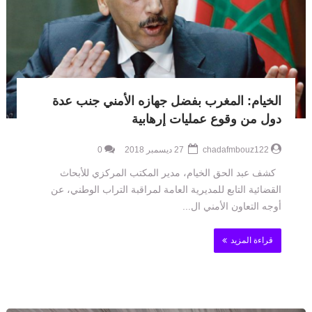
الخيام: المغرب بفضل جهازه الأمني جنب عدة
دول من وقوع عمليات إرهابية
chadafmbouz122
27 ديسمبر 2018
0
كشف عبد الحق الخيام، مدير المكتب المركزي للأبحاث
القضائية التابع للمديرية العامة لمراقبة التراب الوطني، عن
أوجه التعاون الأمني ال...
قراءة المزيد