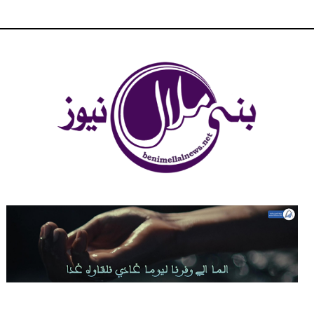
شبكة بني ملال الاخبارية - بني ملال نيوز - الخبر في الحين ، جرأة و
مصداقية في تناول الخبر