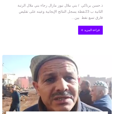
ذ.حسن برناكي / بني ملال نيوز مازال رجاء بني ملال الرتبة
الثانية ب 23نقطة يسجل النتائج الإيجابية وعينه على تقليص
فارق تسع نقط بين...
قراءة المزيد