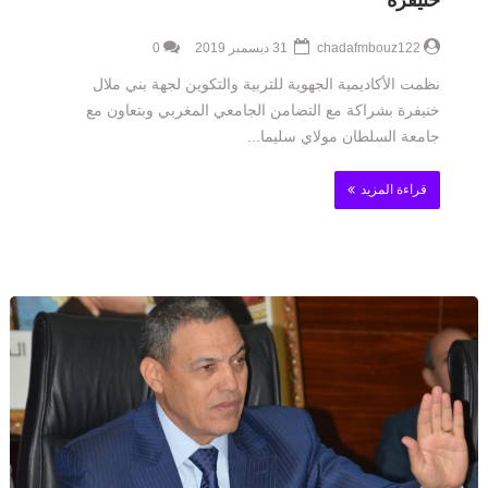
خنيفرة
chadafmbouz122
31 ديسمبر 2019
0
نظمت الأكاديمية الجهوية للتربية والتكوين لجهة بني ملال
خنيفرة بشراكة مع التضامن الجامعي المغربي وبتعاون مع
جامعة السلطان مولاي سليما...
قراءة المزيد