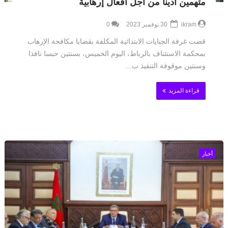
متهمين أدينا من أجل أفعال إرهابية
ikram
30 نوفمبر 2023
0
قضت غرفة الجنايات الابتدائية المكلفة بقضايا مكافحة الإرهاب
بمحكمة الاستئناف بالرباط، اليوم الخميس، بسنتين حبسا نافذا
وسنتين موقوفة التنفيذ ب...
قراءة المزيد
أخبار