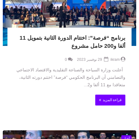
برنامج “فرصة”: اختتام الدورة الثانية بتمويل 11
ألفا و200 حامل مشروع
ikram
29 نوفمبر 2023
0
أعلنت وزارة السياحة والصناعة التقليدية والاقتصاد الاجتماعي
والتضامني أن البرنامج الحكومي “فرصة” اختتم دورته الثانية،
متعاقدا مع 11 ألفا و2...
قراءة المزيد
أخبار