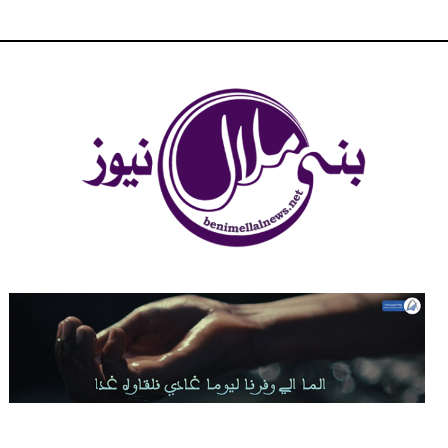
شبكة بني ملال الاخبارية - بني ملال نيوز - الخبر في الحين ، جرأة و
مصداقية في تناول الخبر