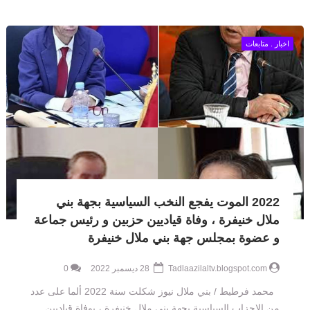
اخبار . متابعات
2022 الموت يفجع النخب السياسية بجهة بني
ملال خنيفرة ، وفاة قياديين حزبين و رئيس جماعة
و عضوة بمجلس جهة بني ملال خنيفرة
Tadlaazilaltv.blogspot.com
28 ديسمبر 2022
0
محمد فرطيط / بني ملال نيوز شكلت سنة 2022 ألما على عدد
من الاحزاب السياسية بجهة بني ملال خنيفرة ، بوفاة قياديين