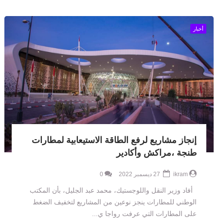
أخبار
إنجاز مشاريع لرفع الطاقة الاستيعابية لمطارات
طنجة ،مراكش وأكادير
ikram
27 ديسمبر 2022
0
أفاد وزير النقل واللوجستيك، محمد عبد الجليل، بأن المكتب
الوطني للمطارات ينجز نوعين من المشاريع لتخفيف الضغط
على المطارات التي عرفت رواجا ي...