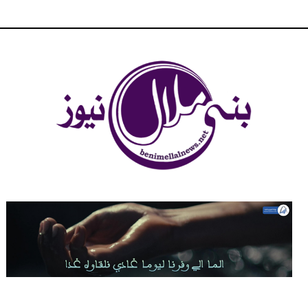
شبكة بني ملال الاخبارية - بني ملال نيوز - الخبر في الحين ، جرأة و
مصداقية في تناول الخبر