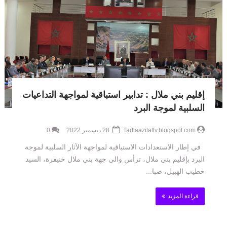
إقليم بني ملال : تدابير استباقية لمواجهة التداعيات
السلبية لموجة البرد
Tadlaazilaltv.blogspot.com
28 ديسمبر 2022
0
في إطار الاستعدادات الاستباقية لمواجهة الآثار السلبية لموجة
البرد بإقليم بني ملال، ترأس والي جهة بني ملال خنيفرة، السيد
خطيب الهبيل، صبا...
قراءة المزيد