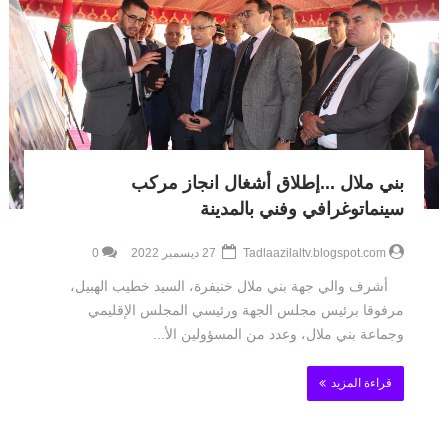
بني ملال ...إطلاق أشغال انجاز مركب
سينماتوغرافي وفني بالمدينة
Tadlaazilaltv.blogspot.com
27 ديسمبر 2022
0
أشرف والي جهة بني ملال خنيفرة، السيد خطيب الهبيل،
مرفوقا برئيس مجلس الجهة ورئيسي المجلس الإقليمي
وجماعة بني ملال، وعدد من المسؤولين الأ...
قراءة المزيد