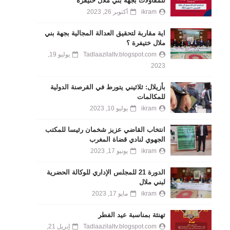
للمقاولات بجهة بني ملال خنيفرة
ikram
أكتوبر 26, 2023
اية مقاربة لتحقيق العدالة المجالية بجهة بني
ملال ختيفرة ؟
Tadlaazilaltv.blogspot.com
يوليو 19,
2023
بأزيلال: ثلاثيني يتورط في القرصنة الدولية
للمكالمات
ikram
يوليو 10, 2023
انتخاب القاضي عزيز شخمان رئيسا للمكتب
الجهوي لنادي قضاة المغرب
ikram
يونيو 17, 2023
الدورة 21 للمجلس الإداري للوكالة الحضرية
لبني ملال
ikram
مايو 17, 2023
تهنئة بمناسبة عيد الفطر
Tadlaazilaltv.blogspot.com
إبريل 21,