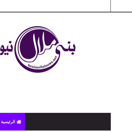
شبكة بني ملال الاخبارية - بني ملال نيوز - الخبر في الحين ، جرأة 
الرئيسية