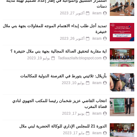
استمرار التنسيق والمواكبة في إطار إعداد تصميم تهيئة مدينة
دمنات
ikram
أكتوبر 27, 2023
تمديد أجل طلب إبداء الاهتمام الموجه للمقاولات بجهة بني ملال
خنيفرة
ikram
أكتوبر 26, 2023
اية مقاربة لتحقيق العدالة المجالية بجهة بني ملال ختيفرة ؟
Tadlaazilaltv.blogspot.com
يوليو 19, 2023
بأزيلال: ثلاثيني يتورط في القرصنة الدولية للمكالمات
ikram
يوليو 10, 2023
انتخاب القاضي عزيز شخمان رئيسا للمكتب الجهوي لنادي
قضاة المغرب
ikram
يونيو 17, 2023
الدورة 21 للمجلس الإداري للوكالة الحضرية لبني ملال
ikram
مايو 17, 2023