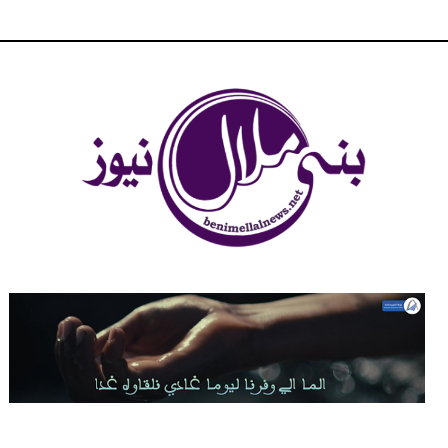
شبكة بني ملال الاخبارية - بني ملال نيوز - الخبر في الحين ، جرأة و
مصداقية في تناول الخبر