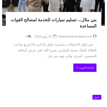
بني ملال... تسليم سيارات للخدمة لمصالح القوات
المساعدة
Tadlaazilaltv.blogspot.com
29 يوليو 2023
0
في إطار الاحتفالات بمناسبة حلول الذكرى 24 لتربع صاحب
الجلالة الملك محمد السادس نصره الله على عرش أسلافه
المنعمين، أشرف والي جهة بني مل...
قراءة المزيد
،اخبار