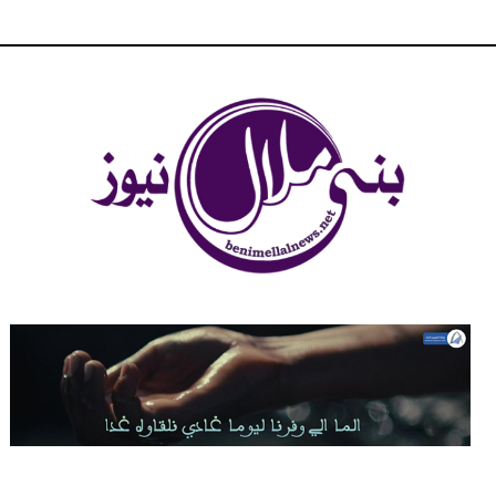
شبكة بني ملال الاخبارية - بني ملال نيوز - الخبر في الحين ، جرأة و
مصداقية في تناول الخبر