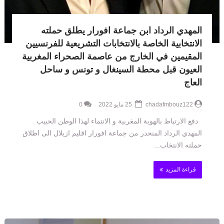
المهدي الرداد ابن جماعة افورار يطلق حملته
الانتخابية الخاصة بالانتخابات التشريعية للفرنسيين
المقيمين في الخارج من عاصمة الصحراء المغربية
العيون قبل محطة السينغال و تونس و ساحل
العاج
chadafmbouz122
25 مايو 2022
0
دفع الارتباط بالهوية المغربية و الانتماء لهذا الوطن الحبيب
المهدي الرداد المنحدر من جماعة افورار اقليم ازيلال الى اطلاق
حملته الانتخاب...
قراءة المزيد