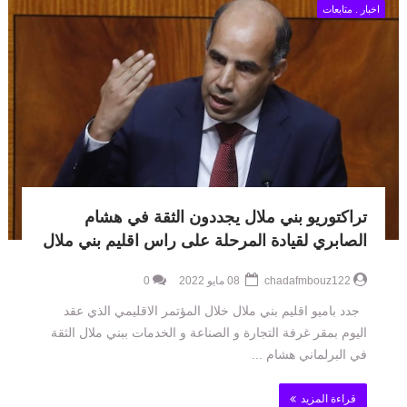
اخبار . متابعات
تراكتوريو بني ملال يجددون الثقة في هشام
الصابري لقيادة المرحلة على راس اقليم بني ملال
chadafmbouz122
08 مايو 2022
0
جدد باميو اقليم بني ملال خلال المؤتمر الاقليمي الذي عقد
اليوم بمقر غرفة التجارة و الصناعة و الخدمات ببني ملال الثقة
في البرلماني هشام ...
قراءة المزيد