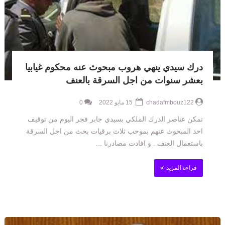
درك سيدي ينهي هروب مبحوث عنه محكوم غيابيا
بعشر سنوات من اجل السرقة بالعنف
chadafmbouz122
15 مايو 2022
0
تمكن عناصر الدرك الملكي بسيدي جابر فجر اليوم من توقيف
احد المبحوث عنهم بموحب ثلاث برقيات بحث من اجل السرقة
باستعمال العنف . و افادت مصادرنا ...
قراءة المزيد