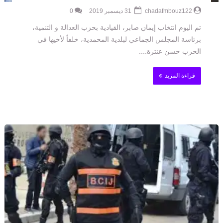
chadafmbouz122
31 ديسمبر 2019
0
تم اليوم انتخاب إيمان صابر، القيادية بحزب العدالة و التنمية،
برئاسة المجلس الجماعي لبلدية المحمدية، خلفاً لأخيها في
الحزب حسن عنترة....
قراءة المزيد