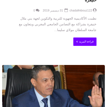
خنيفرة
chadafmbouz122
31 ديسمبر 2019
0
نظمت الأكاديمية الجهوية للتربية والتكوين لجهة بني ملال
خنيفرة بشراكة مع التضامن الجامعي المغربي وبتعاون مع
جامعة السلطان مولاي سليما...
قراءة المزيد