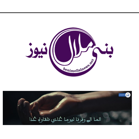
شبكة بني ملال الاخبارية - بني ملال نيوز - الخبر في الحين ، جرأة و
مصداقية في تناول الخبر