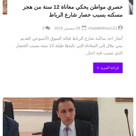
حصري مواطن يحكي معاناة 12 سنة من هجر
مسكنه بسبب حصار شارع الرباط
chadafmbouz122
29 ديسمبر 2019
0
أشار احد ساكنة شارع الرباط قبالة السوق الأسبوعي القديم
ببني ملال إلى المعاناة التي تكبدها طيلة 12 سنة بسبب الحصار
الذي تسبب فيه احتل...
قراءة المزيد