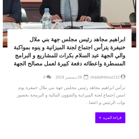
ابراهيم مجاهد رئيس مجلس جهة بني ملال
خنيفرة يترأس اجتماع لجنة الميزانية و ينوه بمواكبة
والي الجهة عبد السلام بكرات للمشاريع و البرامج
المسطرة واعطائه دفعة كبيرة لعمل مصالح الجهة
chadafmbouz122
29 ديسمبر 2019
0
ترأس ابراهيم مجاهد رئيس مجلس جهة بني ملال خنيفرة يوم
امس إجتماع لجنة الميزانية والشؤون المالية و البرمجة بحضور
نواب الرئيس و اعضا...
قراءة المزيد