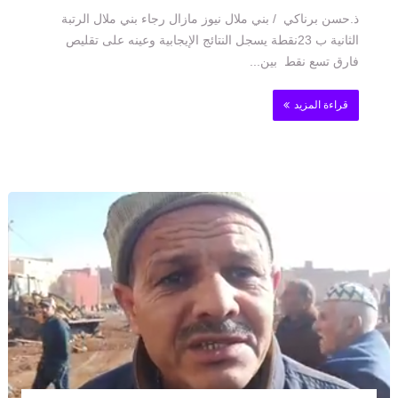
ذ.حسن برناكي / بني ملال نيوز مازال رجاء بني ملال الرتبة
الثانية ب 23نقطة يسجل النتائج الإيجابية وعينه على تقليص
فارق تسع نقط بين...
قراءة المزيد