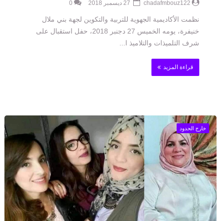
chadafmbouz122
27 ديسمبر 2018
0
نظمت الأكاديمية الجهوية للتربية والتكوين لجهة بني ملال
خنيفرة، يومه الخميس 27 دجنبر 2018، حفل استقبال على
شرف التلميذات والتلاميذ ا...
قراءة المزيد
خارج الحدود