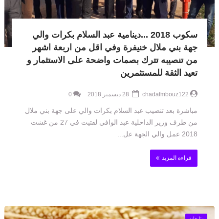
سكوب 2018 ...دينامية عبد السلام بكرات والي
جهة بني ملال خنيفرة وفي اقل من اربعة اشهر
من تنصيبه تترك بصمات واضحة على الاستثمار و
تعيد الثقة للمستثمرين
chadafmbouz122
28 ديسمبر 2018
0
مباشرة بعد تنصيب عبد السلام بكرات والي على جهة بني ملال
من طرف وزير الداخلية عبد الوافي لفتيت في 27 من غشت
2018 عمل والي الجهة عل...
قراءة المزيد
متابعات