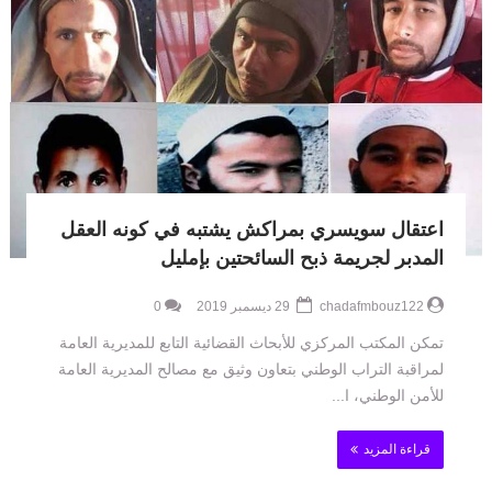
اعتقال سويسري بمراكش يشتبه في كونه العقل
المدبر لجريمة ذبح السائحتين بإمليل
chadafmbouz122
29 ديسمبر 2019
0
تمكن المكتب المركزي للأبحاث القضائية التابع للمديرية العامة
لمراقبة التراب الوطني بتعاون وثيق مع مصالح المديرية العامة
للأمن الوطني، ا...
قراءة المزيد