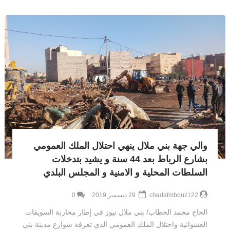
والي جهة بني ملال ينهي احتلال الملك العمومي
بشارع الرباط بعد 44 سنة و يشيد بتدخلات
السلطات المحلية و الامنية و المجلس البلدي
chadafmbouz122
29 ديسمبر 2019
0
الحاج محمد الحطاب/ بني ملال نيوز في إطار محاربة السويقات
العشوائية واحتلال الملك العمومي الذي تعرفه شوارع مدينة بني