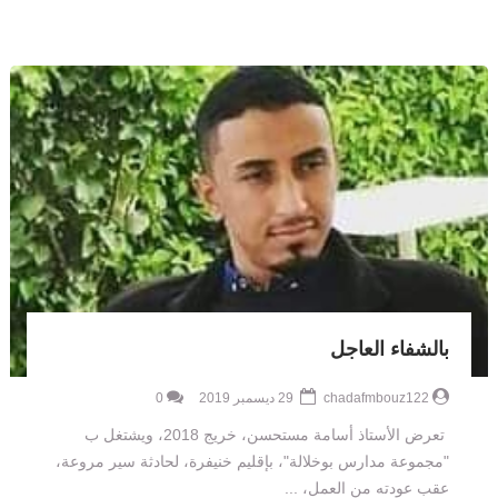
بالشفاء العاجل
chadafmbouz122
29 ديسمبر 2019
0
تعرض اﻷستاذ أسامة مستحسن، خريج 2018، ويشتغل ب
"مجموعة مدارس بوخلالة"، بإقليم خنيفرة، لحادثة سير مروعة،
عقب عودته من العمل، ...