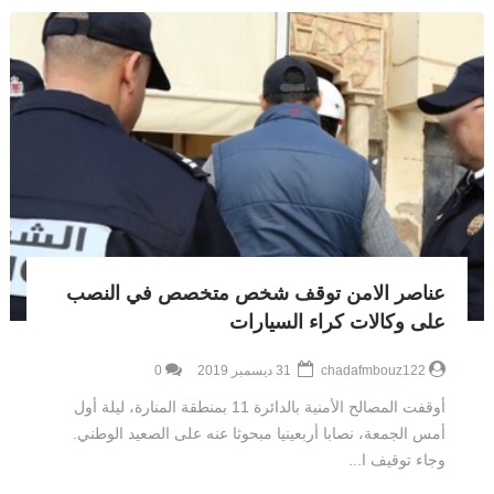
عناصر الامن توقف شخص متخصص في النصب
على وكالات كراء السيارات
chadafmbouz122
31 ديسمبر 2019
0
أوقفت المصالح الأمنية بالدائرة 11 بمنطقة المنارة، ليلة أول
أمس الجمعة، نصابا أربعينيا مبحوثا عنه على الصعيد الوطني.
وجاء توقيف ا...