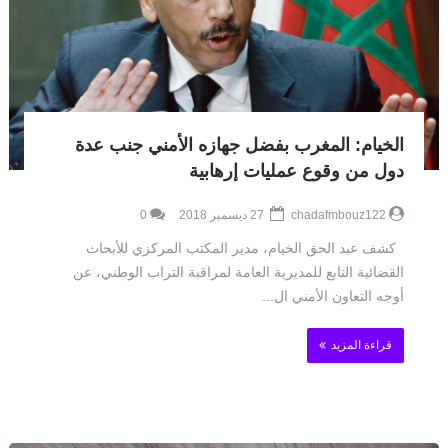
الخيام: المغرب بفضل جهازه الأمني جنب عدة
دول من وقوع عمليات إرهابية
chadafmbouz122
27 ديسمبر 2018
0
كشف عبد الحق الخيام، مدير المكتب المركزي للأبحاث
القضائية التابع للمديرية العامة لمراقبة التراب الوطني، عن
أوجه التعاون الأمني ال...
قراءة المزيد