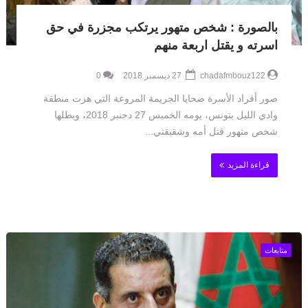
بالصورة : شخص متهور يرتكب مجزرة في حق
اسرته و يقتل اربعة منهم
chadafmbouz122
27 ديسمبر 2018
0
صور أفراد الأسرة ضحايا الجريمة المروعة التي هزت منطقة
وادي الليل بتونس، يومه الخميس 27 دجنبر 2018، وبطلها
شخص متهور قتل أمه وشقيقتي...
قراءة المزيد
متابعات