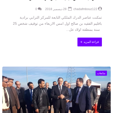
chadafmbouz122
28 ديسمبر 2018
0
تمكنت عناصر الدرك الملكي التابعة للمركز الترابي برادية
باقليم الفقيه بن صالح اول امس الاربعاء من توقيف شخص 25
سنة بمنطقة اولاد عل...
قراءة المزيد
متابعات