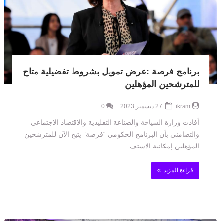
برنامج فرصة :عرض تمويل بشروط تفضيلية متاح
للمترشحين المؤهلين
ikram
27 ديسمبر 2023
0
أفادت وزارة السياحة والصناعة التقليدية والاقتصاد الاجتماعي
والتضامني بأن البرنامج الحكومي “فرصة” يتيح الآن للمترشحين
المؤهلين إمكانية الاستف...
قراءة المزيد