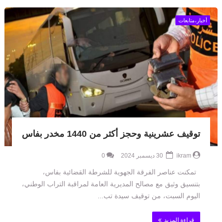
أخبار،متابعات
توقيف عشرينية وحجز أكثر من 1440 مخدر بفاس
ikram
30 ديسمبر 2024
0
تمكنت عناصر الفرقة الجهوية للشرطة القضائية بفاس،
بتنسيق وثيق مع مصالح المديرية العامة لمراقبة التراب الوطني،
اليوم السبت، من توقيف سيدة تب...
قراءة المزيد