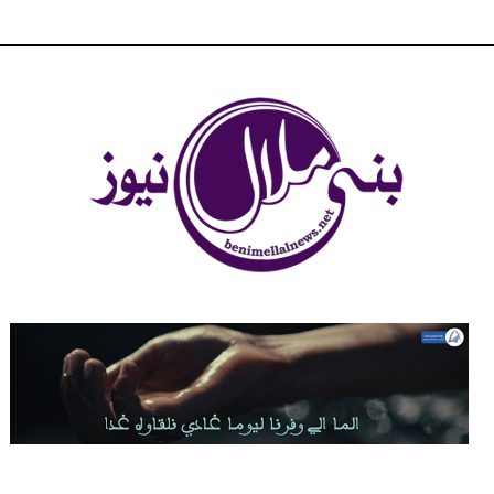
شبكة بني ملال الاخبارية - بني ملال نيوز - الخبر في الحين ، جرأة و
مصداقية في تناول الخبر