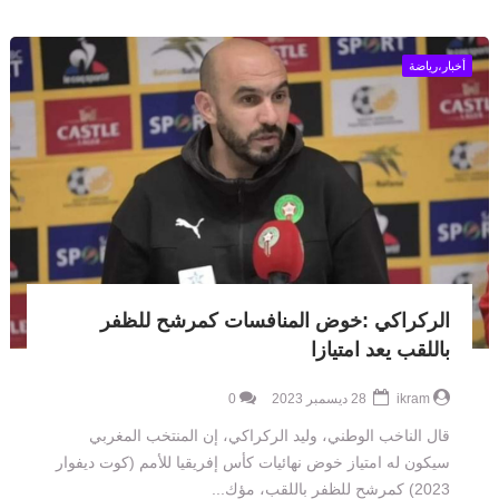
أخبار،رياضة
الركراكي :خوض المنافسات كمرشح للظفر
باللقب يعد امتيازا
ikram
28 ديسمبر 2023
0
قال الناخب الوطني، وليد الركراكي، إن المنتخب المغربي
سيكون له امتياز خوض نهائيات كأس إفريقيا للأمم (كوت ديفوار
2023) كمرشح للظفر باللقب، مؤك...