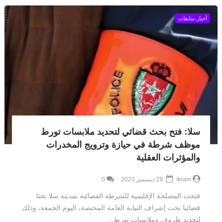
أخبار،متابعات
سلا: فتح بحث قضائي لتحديد ملابسات تورط
موظف شرطة في حيازة وترويج المخدرات
والمؤثرات العقلية
ikram
29 ديسمبر 2023
0
فتحت المصلحة الإقليمية للشرطة القضائية بمدينة سلا بحثا
قضائيا تحت إشراف النيابة العامة المختصة، اليوم الجمعة، وذلك
لتحديد ظروف وملابسات تورط...