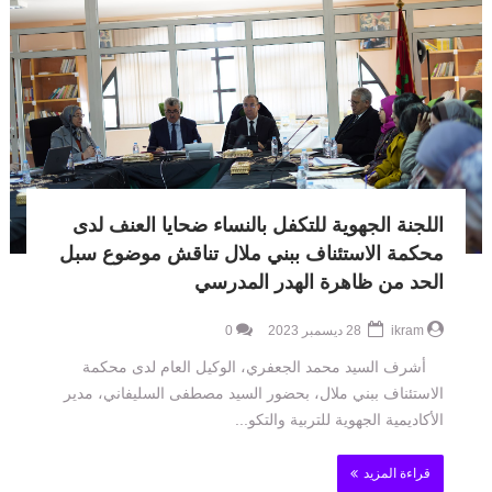
اللجنة الجهوية للتكفل بالنساء ضحايا العنف لدى
محكمة الاستئناف ببني ملال تناقش موضوع سبل
الحد من ظاهرة الهدر المدرسي
ikram
28 ديسمبر 2023
0
أشرف السيد محمد الجعفري، الوكيل العام لدى محكمة
الاستئناف ببني ملال، بحضور السيد مصطفى السليفاني، مدير
الأكاديمية الجهوية للتربية والتكو...
قراءة المزيد