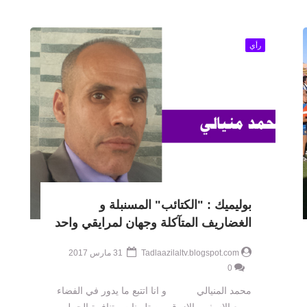
رأي
بوليميك : "الكتائب" المسنبلة و
الغضاريف المتآكلة وجهان لمرايقي واحد
Tadlaazilaltv.blogspot.com
31 مارس 2017
0
محمد المنيالي و انا اتتبع ما يدور في الفضاء