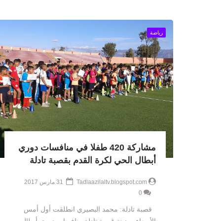
رياضة
مشاركة 420 طفلا في منافسات دوري
أبطال الحي لكرة القدم بقصبة تادلة
Tadlaazilaltv.blogspot.com
31 مارس 2017
0
قصبة تادلة: محمد البصيري انطلقت أول أمس