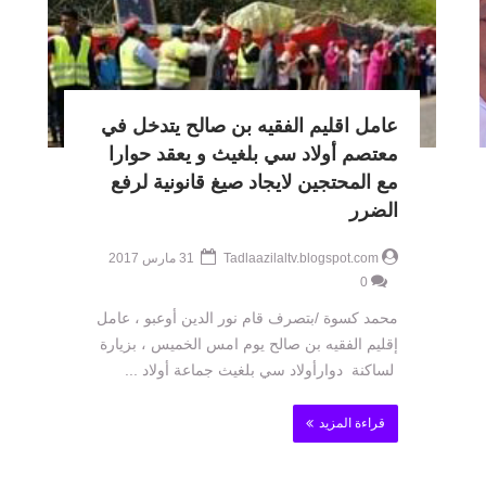
عامل اقليم الفقيه بن صالح يتدخل في
معتصم أولاد سي بلغيث و يعقد حوارا
مع المحتجين لايجاد صيغ قانونية لرفع
الضرر
Tadlaazilaltv.blogspot.com
31 مارس 2017
0
محمد كسوة /بتصرف قام نور الدين أوعبو ، عامل
إقليم الفقيه بن صالح يوم امس الخميس ، بزيارة
لساكنة دوارأولاد سي بلغيث جماعة أولاد ...
قراءة المزيد