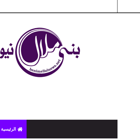
شبكة بني ملال الاخبارية - بني ملال نيوز - الخبر في الحين ، جرأة 
الرئيسية