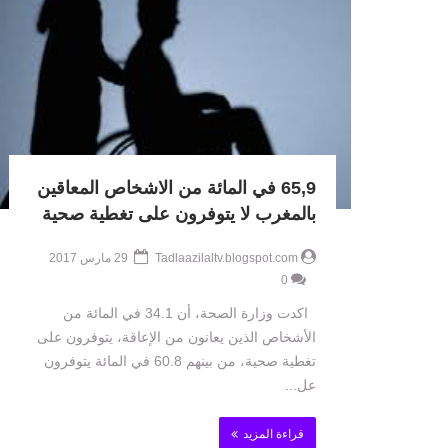
65,9 في المائة من الاشخاص المعاقين
بالمغرب لا يتوفرون على تغطية صحية
Tadlaazilaltv.blogspot.com
29 مارس 2017
0
اكدت وزارة الصحة، أن 34.1 في المائة من
الأشخاص الذين يعانون من الإعاقة، يتوفرون على
تغطية صحية، من بينهم 60.8 في المائة يتوفرون
عل...
قراءة المزيد