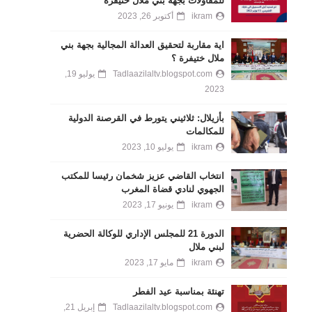
للمقاولات بجهة بني ملال خنيفرة
ikram
أكتوبر 26, 2023
اية مقاربة لتحقيق العدالة المجالية بجهة بني
ملال ختيفرة ؟
Tadlaazilaltv.blogspot.com
يوليو 19,
2023
بأزيلال: ثلاثيني يتورط في القرصنة الدولية
للمكالمات
ikram
يوليو 10, 2023
انتخاب القاضي عزيز شخمان رئيسا للمكتب
الجهوي لنادي قضاة المغرب
ikram
يونيو 17, 2023
الدورة 21 للمجلس الإداري للوكالة الحضرية
لبني ملال
ikram
مايو 17, 2023
تهنئة بمناسبة عيد الفطر
Tadlaazilaltv.blogspot.com
إبريل 21,