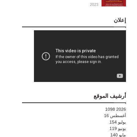
2023
إعلان
أرشيف الموقع
1098
2026
أغسطس
16
يوليو
154
يونيو
119
مايو
140