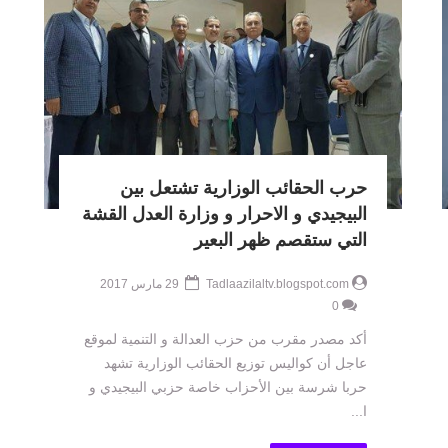
حرب الحقائب الوزارية تشتعل بين
البيجيدي و الاحرار و وزارة العدل القشة
التي ستقصم ظهر البعير
Tadlaazilaltv.blogspot.com
29 مارس 2017
0
أكد مصدر مقرب من حزب العدالة و التنمية لموقع
عاجل أن كواليس توزيع الحقائب الوزارية تشهد
حربا شرسة بين الأحزاب خاصة حزبي البيجيدي و
ا...