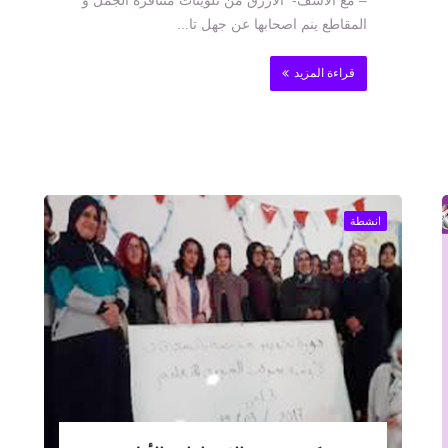
– مع الاسف- الازرق من تلوينات متنافرة الجمل و
المقاطع ينم اصحابها عن جهل تا...
قراءة المزيد
انشطة