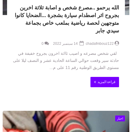
الله يرحمو ..مصرع شخص و اصابة ثلاثة اخرين
بجروح اثر اصطدام سيارة بشجرة ...الضحايا كانوا
متوجهين لحصة رياضية بملعب خاص بجماعة
سيدي جابر
chadafmbouz122
14 سبتمبر 2022
0
لقي شخص مصرعه و اصيب ثااثة اخرون بجروح خفبفة في
حادثة سير وقعت حوالي الساعة الحادية عشر و النصف ليلا على
مستوى الطريق الوطتية رقم 11 على م...
قراءة المزيد
اخبار