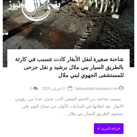
شاحنة صغيرة لنقل الأبقار كادت تتسبب في كارثة
بالطريق السيار بني ملال برشيد و نقل جرحى
للمستشفى الجهوي لبني ملال
Tadlaazilaltv.blogspot.com
27 فبراير 2025
0
تسببت شاحنة من الحجم الصغير كانت تحمل عددا من رؤوس
الابقار بعد انقلابها في الساعات الأولى من صباح اليوم على
مستوى الطريق السيار بني ملال ...
قراءة المزيد