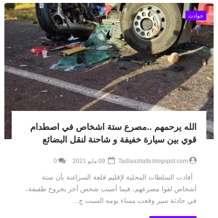
حوادث
الله يرحمهم ..مصرع ستة اشخاص في اصطدام
قوي بين سيارة خفيفة و شاحنة لنقل البضائع
Tadlaazilaltv.blogspot.com
09 مايو 2021
0
أفادت السلطات المحلية لإقليم قلعة السراغنة بأن ستة
أشخاص لقوا مصرعهم، فيما أصيب شخص آخر بجروح طفيفة،
في حادثة سير وقعت مساء يومه السبت ج...