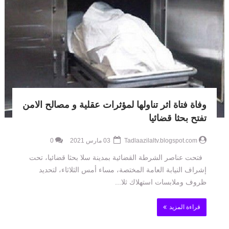
وفاة فتاة اثر تناولها لمؤثرات عقلية و مصالح الامن
تفتح بحثا قضائيا
Tadlaazilaltv.blogspot.com
03 مارس 2021
0
فتحت عناصر الشرطة القضائية بمدينة سلا بحثا قضائيا، تحت
إشراف النيابة العامة المختصة، مساء أمس الثلاثاء، لتحديد
ظروف وملابسات استهلاك ثلا...
قراءة المزيد