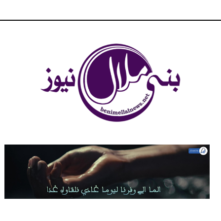
شبكة بني ملال الاخبارية - بني ملال نيوز - الخبر في الحين ، جرأة و
مصداقية في تناول الخبر