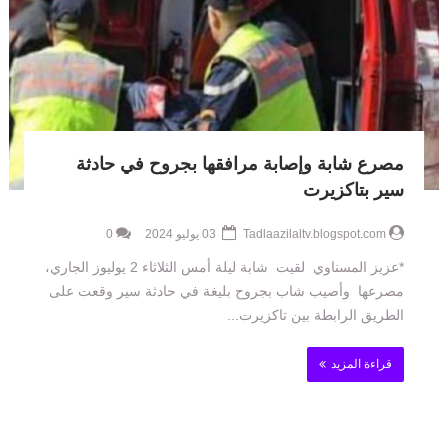
مصرع شابة وإصابة مرافقها بجروح في حادثة
سير بتاكزيرت
Tadlaazilaltv.blogspot.com
03 يوليو 2024
0
*عزيز المسناوي لقيت شابة ليلة أمس الثلاثاء 2 يوليوز الجاري،
مصرعها وأصيب شاب بجروح بليغة في حادثة سير وقعت على
الطريق الرابطة بين تاكزيرت...
قراءة المزيد