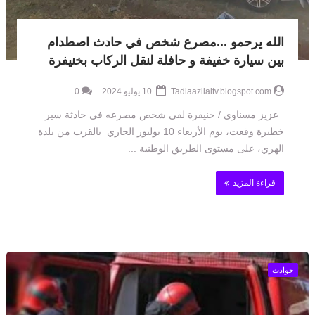
الله يرحمو ...مصرع شخص في حادث اصطدام
بين سيارة خفيفة و حافلة لنقل الركاب بخنيفرة
Tadlaazilaltv.blogspot.com
10 يوليو 2024
0
عزيز مسناوي / خنيفرة لقي شخص مصرعه في حادثة سير
خطيرة وقعت، يوم الأربعاء 10 يوليوز الجاري بالقرب من بلدة
الهري، على مستوى الطريق الوطنية ...
قراءة المزيد
حوادث