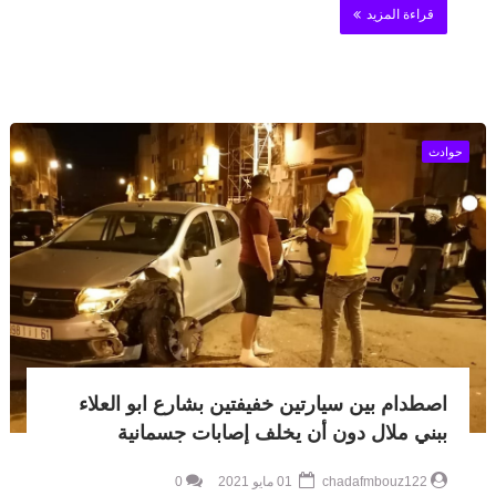
قراءة المزيد
حوادث
اصطدام بين سيارتين خفيفتين بشارع ابو العلاء
ببني ملال دون أن يخلف إصابات جسمانية
chadafmbouz122
01 مايو 2021
0