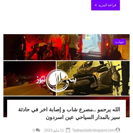
قراءة المزيد
حوادث
الله يرحمو ..مصرع شاب و إصابة اخر في حادثة
سير بالمدار السياحي عين اسردون
Tadlaazilaltv.blogspot.com
11 مايو 2023
0