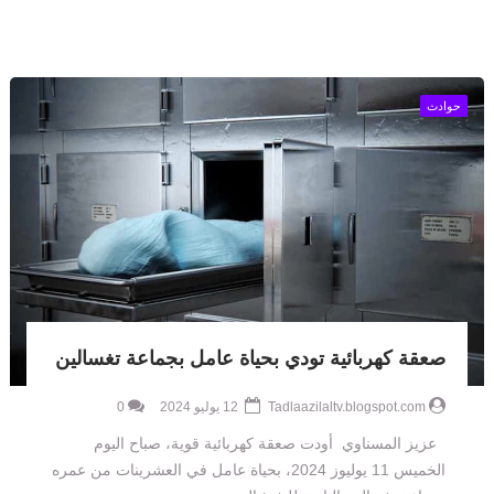
حوادث
صعقة كهربائية تودي بحياة عامل بجماعة تغسالين
Tadlaazilaltv.blogspot.com
12 يوليو 2024
0
عزيز المسناوي أودت صعقة كهربائية قوية، صباح اليوم
الخميس 11 يوليوز 2024، بحياة عامل في العشرينات من عمره