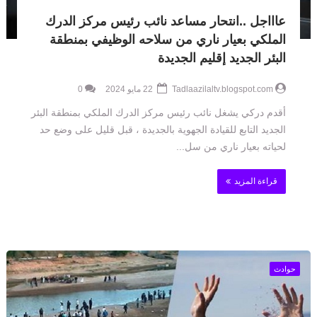
عاااجل ..انتحار مساعد نائب رئيس مركز الدرك
الملكي بعيار ناري من سلاحه الوظيفي بمنطقة
البئر الجديد إقليم الجديدة
Tadlaazilaltv.blogspot.com
22 مايو 2024
0
أقدم دركي يشغل نائب رئيس مركز الدرك الملكي بمنطقة البئر
الجديد التابع للقيادة الجهوية بالجديدة ، قبل قليل على وضع حد
لحياته بعيار ناري من سل...
قراءة المزيد
حوادث