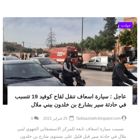
حوادث
عاجل : سيارة اسعاف تنقل لقاح كوفيد 19 تتسبب
في حادثة سير بشارع بن خلدون ببني ملال
Tadlaazilaltv.blogspot.com
25 فبراير 2021
0
تسببت سيارة اسعاف تابعة للمركز الاستشفائي الجهوي لبني
ملال في حادثة سير قبل قليل على مستوى شارع بن خلدون