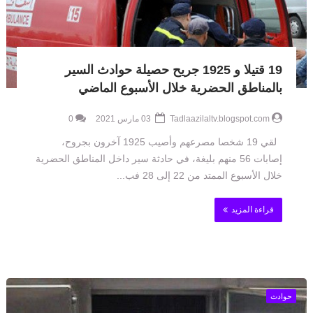
19 قتيلا و 1925 جريح حصيلة حوادث السير
بالمناطق الحضرية خلال الأسبوع الماضي
Tadlaazilaltv.blogspot.com
03 مارس 2021
0
لقي 19 شخصا مصرعهم وأصيب 1925 آخرون بجروح،
إصابات 56 منهم بليغة، في حادثة سير داخل المناطق الحضرية
خلال الأسبوع الممتد من 22 إلى 28 فب...
قراءة المزيد
حوادث