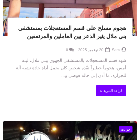
هجوم مسلح على قسم المستعجلات بمستشفى
بني ملال يثير الذعر بين العاملين والمرتفقين
Sami
20 نوفمبر 2025
0
شهد قسم المستعجلات بالمستشفى الجهوي ببني ملال، ليلة
أمس، هجوماً خطيراً نفّذه شخص كان يحمل أداة حادة تشبه آلة
للجزارة، ما أدى إلى حالة فوضى و...
قراءة المزيد
حوادث