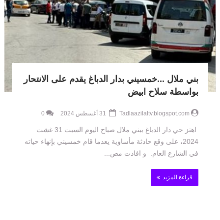
بني ملال ...خمسيني بدار الدباغ يقدم على الانتحار
بواسطة سلاح ابيض
Tadlaazilaltv.blogspot.com
31 أغسطس 2024
0
اهتز حي دار الدباغ ببني ملال صباح اليوم السبت 31 غشت
2024، على وقع حادثة مأساوية يعدما قام خمسيني بإنهاء حياته
في الشارع العام. و افادت مص...
قراءة المزيد