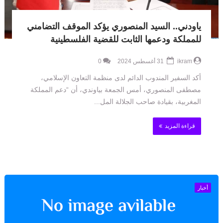
ياودني.. السيد المنصوري يؤكد الموقف التضامني
للمملكة ودعمها الثابت للقضية الفلسطينية
ikram
31 أغسطس 2024
0
أكد السفير المندوب الدائم لدى منظمة التعاون الإسلامي،
مصطفى المنصوري، أمس الجمعة بياوندي، أن “دعم المملكة
المغربية، بقيادة صاحب الجلالة المل...
قراءة المزيد
أخبار