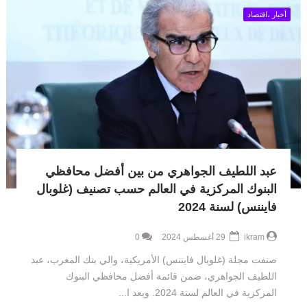
أخبار ،اقتصاد
عبد اللطيف الجواهري من بين أفضل محافظي
البنوك المركزية في العالم حسب تصنيف (غلوبال
فايننس) لسنة 2024
ikram
29 أغسطس 2024
0
صنفت مجلة (غلوبال فايننس) الأمريكية، والي بنك المغرب، عبد
اللطيف الجواهري، ضمن قائمة أفضل محافظي البنوك
المركزية في العالم لسنة 2024. ويعد ا...