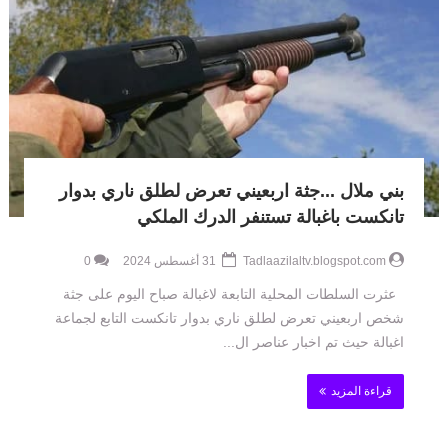
بني ملال ...جثة اربعيني تعرض لطلق ناري بدوار
تانكست باغبالة تستنفر الدرك الملكي
Tadlaazilaltv.blogspot.com
31 أغسطس 2024
0
عثرت السلطات المحلية التابعة لاغبالة صباح اليوم على جثة
شخص اربعيني تعرض لطلق ناري بدوار تانكست التابع لجماعة
اغبالة حيث تم اخبار عناصر ال...
قراءة المزيد