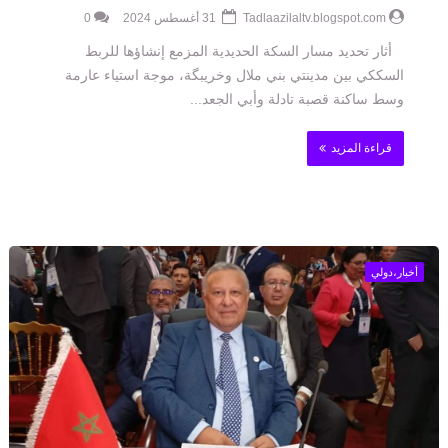
Tadlaazilaltv.blogspot.com
31 أغسطس 2024
0
أثار تحديد مسار السكة الحديدية المزمع إنشاؤها للربط
السككي بين مدينتي بني ملال وخريبگة، موجة استياء عارمة
وسط ساكنة قصبة تادلة وأبي الجعد...
قراءة المزيد
أخبار،دولي