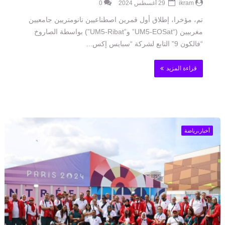
ikram
29 أغسطس 2024
0
تم، مؤخرا، إطلاق أول قمرين اصطناعيين نانومتريين جامعيين
مغربيين (“UM5-EOSat” و”UM5-Ribat”) بواسطة الصاروخ
“فالكون 9” التابع لشركة “سبايس إكس...
قراءة المزيد
أخبار،رياضة