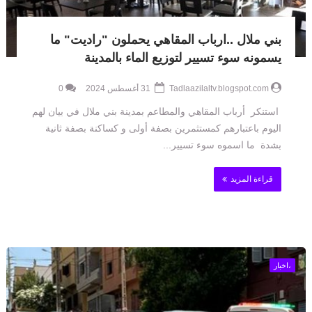
بني ملال ..ارباب المقاهي يحملون "راديت" ما
يسمونه سوء تسيير لتوزيع الماء بالمدينة
Tadlaazilaltv.blogspot.com
31 أغسطس 2024
0
استنكر أرباب المقاهي والمطاعم بمدينة بني ملال في بيان لهم
اليوم باعتبارهم كمستثمرين بصفة أولى و كساكنة بصفة ثانية
بشدة ما اسموه سوء تسيير...
قراءة المزيد
،اخبار