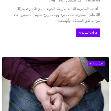
ikram
29 أغسطس 2024
0
أفادت المديرية العامة للأرصاد الجوية بأن زخات رعدية (15 -
35 ملم) مصحوبة بحبات برد وبهبات رياح ستهم، الخميس، عددا
من مناطق المملكة. وأوضحت...
قراءة المزيد
أخبار،متابعات