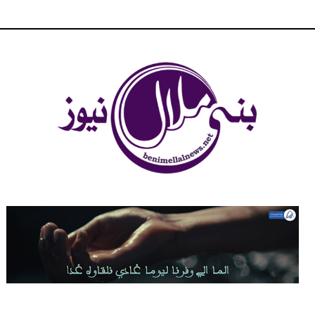
شبكة بني ملال الاخبارية - بني ملال نيوز - الخبر في الحين ، جرأة و
مصداقية في تناول الخبر