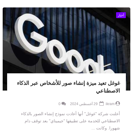
أخبار
غوغل تعيد ميزة إنشاء صور للأشخاص عبر الذكاء
الاصطناعي
ikram
29 أغسطس 2024
0
أعلنت شركة "غوغل" أنها أعادت نموذج إنشاء الصور بالذكاء
الاصطناعي للخدمة على تطبيقها "جيميناي" بعد توقف دام
شهورا. وكانت ...