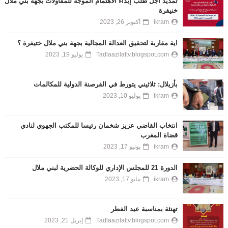
تمديد أجل طلب إبداء الاهتمام الموجه للمقاولات بجهة بني ملال
خنيفرة
ikram
أكتوبر 26, 2023
اية مقاربة لتحقيق العدالة المجالية بجهة بني ملال ختيفرة ؟
Tadlaazilaltv.blogspot.com
يوليو 19, 2023
بأزيلال: ثلاثيني يتورط في القرصنة الدولية للمكالمات
ikram
يوليو 10, 2023
انتخاب القاضي عزيز شخمان رئيسا للمكتب الجهوي لنادي
قضاة المغرب
ikram
يونيو 17, 2023
الدورة 21 للمجلس الإداري للوكالة الحضرية لبني ملال
ikram
مايو 17, 2023
تهنئة بمناسبة عيد الفطر
Tadlaazilaltv.blogspot.com
إبريل 21, 2023