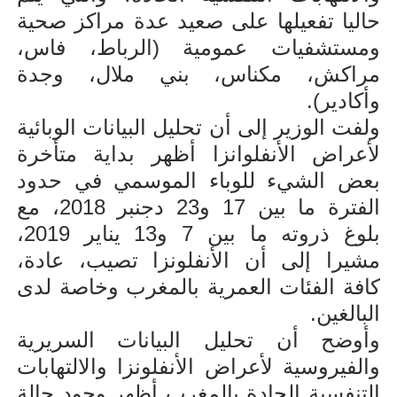
حاليا تفعيلها على صعيد عدة مراكز صحية
ومستشفيات عمومية (الرباط، فاس،
مراكش، مكناس، بني ملال، وجدة
وأكادير).
ولفت الوزير إلى أن تحليل البيانات الوبائية
لأعراض الأنفلوانزا أظهر بداية متأخرة
بعض الشيء للوباء الموسمي في حدود
الفترة ما بين 17 و23 دجنبر 2018، مع
بلوغ ذروته ما بين 7 و13 يناير 2019،
مشيرا إلى أن الأنفلونزا تصيب، عادة،
كافة الفئات العمرية بالمغرب وخاصة لدى
البالغين.
وأوضح أن تحليل البيانات السريرية
والفيروسية لأعراض الأنفلونزا والالتهابات
التنفسية الحادة بالمغرب أظهر وجود حالة