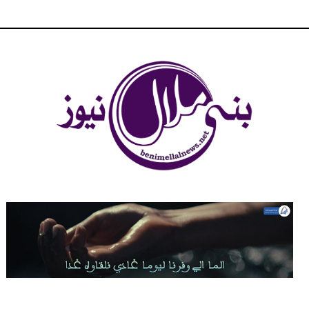
شبكة بني ملال الاخبارية - بني ملال نيوز - الخبر في الحين ، جرأة و
مصداقية في تناول الخبر