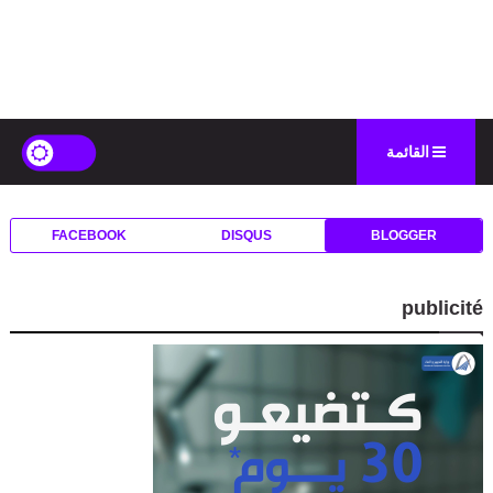
القائمة
FACEBOOK
DISQUS
BLOGGER
publicité