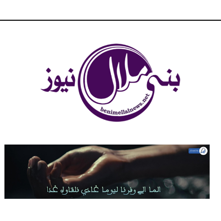
شبكة بني ملال الاخبارية - بني ملال نيوز - الخبر في الحين ، جرأة و
مصداقية في تناول الخبر