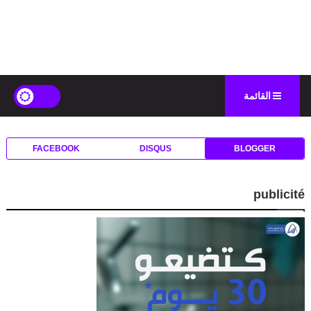
القائمة
FACEBOOK
DISQUS
BLOGGER
publicité