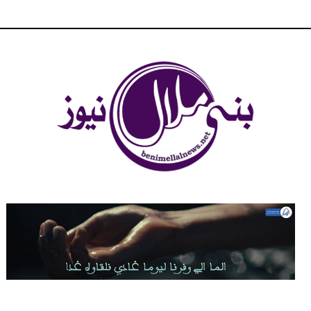
شبكة بني ملال الاخبارية - بني ملال نيوز - الخبر في الحين ، جرأة و
مصداقية في تناول الخبر