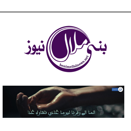
شبكة بني ملال الاخبارية - بني ملال نيوز - الخبر في الحين ، جرأة و
مصداقية في تناول الخبر