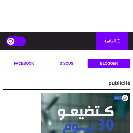
القائمة
FACEBOOK
DISQUS
BLOGGER
publicité