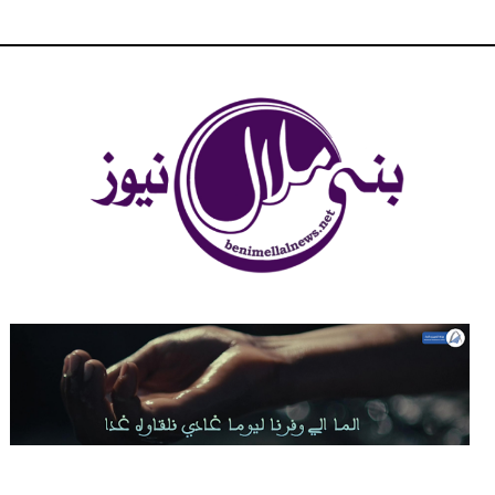
شبكة بني ملال الاخبارية - بني ملال نيوز - الخبر في الحين ، جرأة و
مصداقية في تناول الخبر