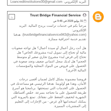
البريد الإلكتروني: Loancreditinstitutions00@gmail.com
Trust Bridge Financial Service
رد
31 يوليو 2026 في 9:46 ص
مرحباً بكم في خدمات تراست بريدج المالية. البريد
الإلكتروني:
(trustbridgefinancialservice943@yahoo.com). هدفنا
تقديم خدمة احترافية ممتازة.
هل أنت رجل أعمال أو سيدة أعمال؟ هل تواجه صعوبات
مالية أو تحتاج إلى تمويل لبدء مشروعك الخاص؟ هل
تحتاج إلى قرض لبدء مشروع تجاري صغير أو متوسط ​​
الحجم؟ هل لديك سجل ائتماني ضعيف وتجد صعوبة في
الحصول على قروض من البنوك المحلية والمؤسسات
المالية الأخرى؟
قروضنا مضمونة بشكل كامل لضمان أقصى درجات
الأمان، وهذا هو أولويتنا. هدفنا الرئيسي هو مساعدتك في
الحصول على الخدمات التي تستحقها. برنامجنا هو أسرع
طريقة للحصول على ما تحتاجه بسرعة. خفّض أقساطك
الشهرية لتخفيف الضغط على نفقاتك. تمتع بالمرونة التي
يمكنك استخدامها لأي غرض - من الإجازات إلى التعليم
إلى المشتريات المميزة.