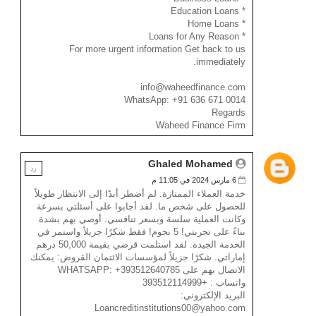
* Education Loans
* Home Loans
* Loans for Any Reason
For more urgent information Get back to us
immediately.
info@waheedfinance.com
WhatsApp: +91 636 671 0014
Regards
Waheed Finance Firm
Ghaled Mohamed
رد
6 مارس 2024 في 11:05 م
خدمة العملاء الممتازة. لم أضطر أبدًا إلى الانتظار طويلاً
للحصول على شخص ما. لقد أجابوا على أسئلتي بسرعة
وكانت العملية سلسة وبسعر تنافسي. أوصي بهم بشدة
بناءً على تجربتي! 5 نجوم! فقط شكرًا جزيلاً واستمر في
الخدمة الجيدة. لقد استلمت قرضي بقيمة 50,000 درهم
إماراتي. شكرًا جزيلاً لمؤسسات الائتمان القروض: يمكنك
الاتصال بهم على WHATSAPP: +393512640785
واتساب : +393512114999
البريد الإلكتروني:
Loancreditinstitutions00@yahoo.com