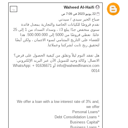
Waheed Al-Haifi
رد
22 يونيو 2023 في 7:09 ص
صباح الخير سيدي / سيدتي
نقدم قروضًا للكيانات الخاصة والتجارية بمعدل فائدة
سنوي منخفض جدًا يبلغ 3٪ ، وسداد السداد من 1 إلى 25
عامًا. نعطي قروضًا من 5000 إلى 500.000.000. هذا
للقضاء على التاريخ المتنامي لسوء الائتمان ، ولكن أيضًا
لتحقيق ربح ثابت لشركتنا وعملائنا.
هل تفقد النوم ليلاً وتقلق من كيفية الحصول على قرض؟
الاتصال: وكالة وحيد للتمويل الآن عبر البريد الإلكتروني:
info@waheedfinance.com أو WhatsApp: + 91636671
0014
We offer a loan with a low interest rate of 3% and,
we offer
*Personal Loans
* Debt Consolidation Loans
*Business Capital
* Business Loans