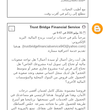
+2349124847559.
مع أطيب التحيات،
نتطلع إلى ردكم في أقرب وقت.
Trust Bridge Financial Service
رد
31 يوليو 2026 في 9:47 ص
مرحباً بكم في خدمات تراست بريدج المالية. البريد
الإلكتروني:
(trustbridgefinancialservice943@yahoo.com). هدفنا
تقديم خدمة احترافية ممتازة.
هل أنت رجل أعمال أو سيدة أعمال؟ هل تواجه صعوبات
مالية أو تحتاج إلى تمويل لبدء مشروعك الخاص؟ هل
تحتاج إلى قرض لبدء مشروع تجاري صغير أو متوسط ​​
الحجم؟ هل لديك سجل ائتماني ضعيف وتجد صعوبة في
الحصول على قروض من البنوك المحلية والمؤسسات
المالية الأخرى؟
قروضنا مضمونة بشكل كامل لضمان أقصى درجات
الأمان، وهذا هو أولويتنا. هدفنا الرئيسي هو مساعدتك في
الحصول على الخدمات التي تستحقها. برنامجنا هو أسرع
طريقة للحصول على ما تحتاجه بسرعة. خفّض أقساطك
الشهرية لتخفيف الضغط على نفقاتك. تمتع بالمرونة التي