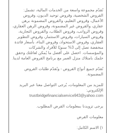
نُقدّم مجموعة واسعة من الخدمات المالية، تشمل:
القروض الشخصية، وقروض توحيد الديون، وقروض
الأعمال، وقروض التعليم، والقروض المضمونة برهن
عقاري، والقروض غير المضمونة، وقروض الرهن العقاري،
وقروض الرواتب، وقروض الطلاب، والقروض التجارية،
وقروض السيارات، وقروض الاستثمار، وقروض التطوير
العقاري، وقروض الاستحواذ، وقروض البناء، بأسعار فائدة
منخفضة تصل إلى 3% سنويًا للأفراد والشركات
والمؤسسات. احصل على أفضل ما يُمكن لعائلتك وحقق
حلمك بامتلاك منزل العمر مع برنامج القروض العامة لدينا.
نُقدّم جميع أنواع القروض - ونُقدّم طلبات القروض
المضمونة.
للمزيد من المعلومات، يُرجى التواصل معنا عبر البريد
الإلكتروني:
trustbridgefinancialservice943@yahoo.com
يرجى تزويدنا بمعلومات القرض المطلوب.
معلومات القرض
١) الاسم الكامل: