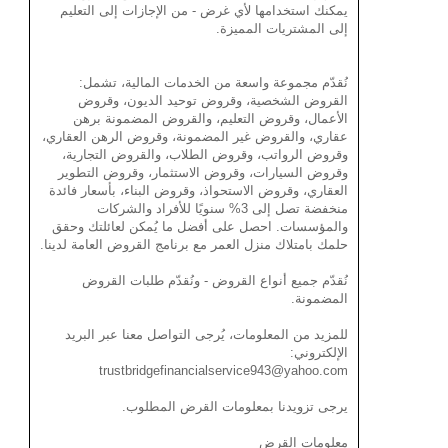
يمكنك استخدامها لأي غرض - من الإجازات إلى التعليم
إلى المشتريات المميزة.
نُقدّم مجموعة واسعة من الخدمات المالية، تشمل:
القروض الشخصية، وقروض توحيد الديون، وقروض
الأعمال، وقروض التعليم، والقروض المضمونة برهن
عقاري، والقروض غير المضمونة، وقروض الرهن العقاري،
وقروض الرواتب، وقروض الطلاب، والقروض التجارية،
وقروض السيارات، وقروض الاستثمار، وقروض التطوير
العقاري، وقروض الاستحواذ، وقروض البناء، بأسعار فائدة
منخفضة تصل إلى 3% سنويًا للأفراد والشركات
والمؤسسات. احصل على أفضل ما يُمكن لعائلتك وحقق
حلمك بامتلاك منزل العمر مع برنامج القروض العامة لدينا.
نُقدّم جميع أنواع القروض - ونُقدّم طلبات القروض
المضمونة.
للمزيد من المعلومات، يُرجى التواصل معنا عبر البريد
الإلكتروني:
trustbridgefinancialservice943@yahoo.com
يرجى تزويدنا بمعلومات القرض المطلوب.
معلومات القرض