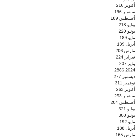
أكتوبر
216
سبتمبر
196
أغسطس
189
يوليو
218
يونيو
220
مايو
189
أبريل
139
مارس
206
فبراير
224
يناير
207
2886
2024
ديسمبر
277
نوفمبر
311
أكتوبر
263
سبتمبر
253
أغسطس
204
يوليو
321
يونيو
300
مايو
192
أبريل
188
مارس
165