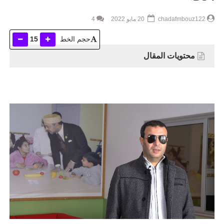
chadafmbouz122
20 مايو 2022
4
حجم الخط
15
محتويات المقال