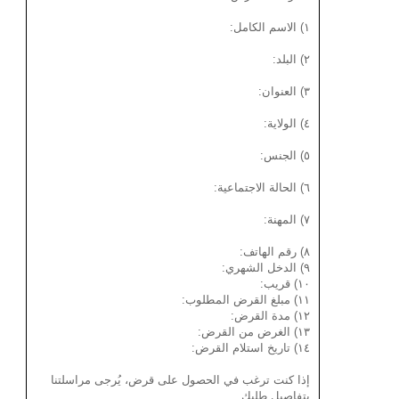
١) الاسم الكامل:
٢) البلد:
٣) العنوان:
٤) الولاية:
٥) الجنس:
٦) الحالة الاجتماعية:
٧) المهنة:
٨) رقم الهاتف:
٩) الدخل الشهري:
١٠) قريب:
١١) مبلغ القرض المطلوب:
١٢) مدة القرض:
١٣) الغرض من القرض:
١٤) تاريخ استلام القرض:
إذا كنت ترغب في الحصول على قرض، يُرجى مراسلتنا
بتفاصيل طلبك.