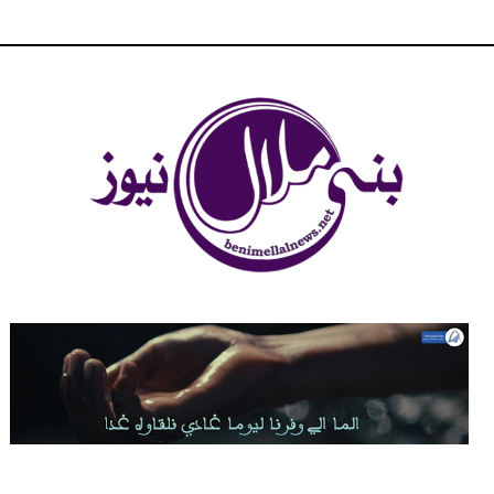
شبكة بني ملال الاخبارية - بني ملال نيوز - الخبر في الحين ، جرأة و
مصداقية في تناول الخبر