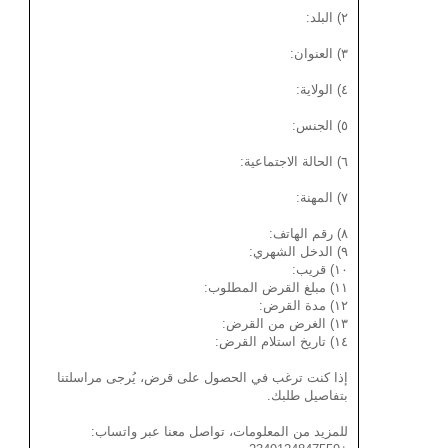
٢) البلد:
٣) العنوان:
٤) الولاية:
٥) الجنس:
٦) الحالة الاجتماعية:
٧) المهنة:
٨) رقم الهاتف:
٩) الدخل الشهري:
١٠) قريب:
١١) مبلغ القرض المطلوب:
١٢) مدة القرض:
١٣) الغرض من القرض:
١٤) تاريخ استلام القرض:
إذا كنت ترغب في الحصول على قرض، يُرجى مراسلتنا
بتفاصيل طلبك.
للمزيد من المعلومات، تواصل معنا عبر واتساب: