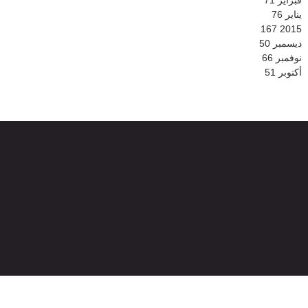
فبراير
71
يناير
76
167
2015
ديسمبر
50
نوفمبر
66
أكتوبر
51
© 2026
جميع الحقوق محفوظة -
الموقع الرسمي لشبكة بني ملال الإخبارية