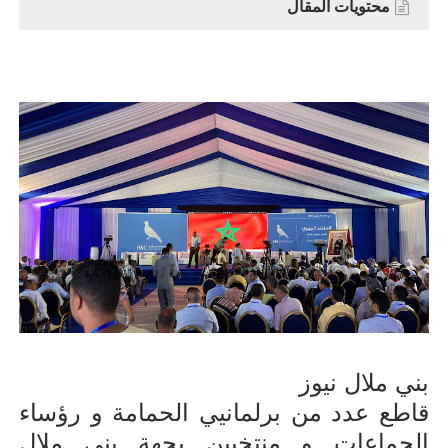
محتويات المقال
بني ملال نيوز
قاطع عدد من برلمانيي الحمامة و رؤساء
الجماعات و منتخبين بجهة بني ملال