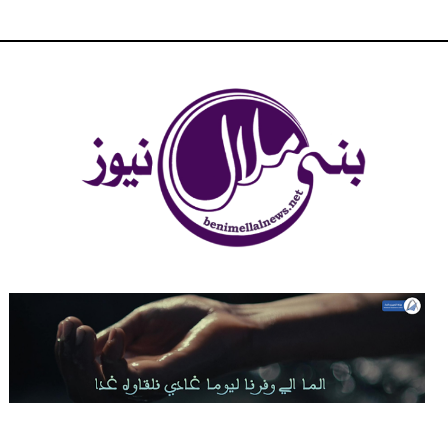
شبكة بني ملال الاخبارية - بني ملال نيوز - الخبر في الحين ، جرأة و
مصداقية في تناول الخبر