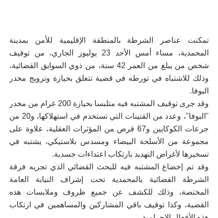
تمكنت عناصر الشرطة بالمنطقة الإقليمية للأمن بمدينة
المحمدية، مساء أمس الأحد 23 يوليوز الجاري، من توقيف
شخص من يبلغ من العمر 42 سنة، من ذوي السوابق القضائية،
وذلك للاشتباه في تورطه في قضية تتعلق بحيازة وترويج مخدر
البوفا.
وقد جرى توقيف المشتبه فيه متلبسا بحيازة 200 غرام من مخدر
"البوفا"، وعدد من القنينات التي تستخدم في استهلاكها، و20 من
جرعات الكوكايين و67 قرص من المؤثرات العقلية، علاوة على
مجموعة من الأسلحة البيضاء ومسدس بلاستيكي، يشتبه في
تسخيرها لأغراض التهديد بارتكاب اعتداءات جسدية.
وقد تم إخضاع المشتبه فيه للبحث القضائي الذي تجريه فرقة
الشرطة القضائية بالمحمدية تحت إشراف النيابة العامة
المختصة، وذلك للكشف عن جميع ظروف وملابسات هذه
القضية، وكذا توقيف باقي المشاركين والمساهمين في ارتكاب
هذه الأفعال الإجرامية.