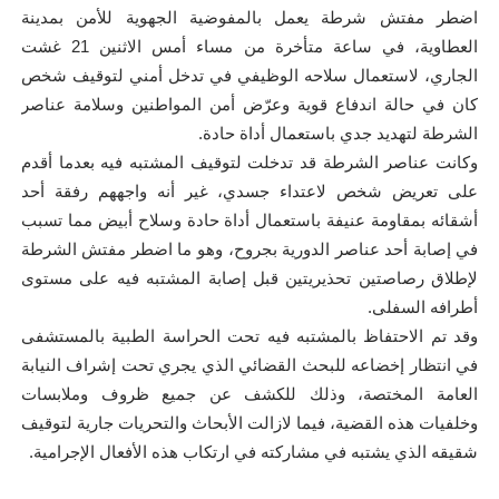
اضطر مفتش شرطة يعمل بالمفوضية الجهوية للأمن بمدينة
العطاوية، في ساعة متأخرة من مساء أمس الاثنين 21 غشت
الجاري، لاستعمال سلاحه الوظيفي في تدخل أمني لتوقيف شخص
كان في حالة اندفاع قوية وعرّض أمن المواطنين وسلامة عناصر
الشرطة لتهديد جدي باستعمال أداة حادة.
وكانت عناصر الشرطة قد تدخلت لتوقيف المشتبه فيه بعدما أقدم
على تعريض شخص لاعتداء جسدي، غير أنه واجههم رفقة أحد
أشقائه بمقاومة عنيفة باستعمال أداة حادة وسلاح أبيض مما تسبب
في إصابة أحد عناصر الدورية بجروح، وهو ما اضطر مفتش الشرطة
لإطلاق رصاصتين تحذيريتين قبل إصابة المشتبه فيه على مستوى
أطرافه السفلى.
وقد تم الاحتفاظ بالمشتبه فيه تحت الحراسة الطبية بالمستشفى
في انتظار إخضاعه للبحث القضائي الذي يجري تحت إشراف النيابة
العامة المختصة، وذلك للكشف عن جميع ظروف وملابسات
وخلفيات هذه القضية، فيما لازالت الأبحاث والتحريات جارية لتوقيف
شقيقه الذي يشتبه في مشاركته في ارتكاب هذه الأفعال الإجرامية.