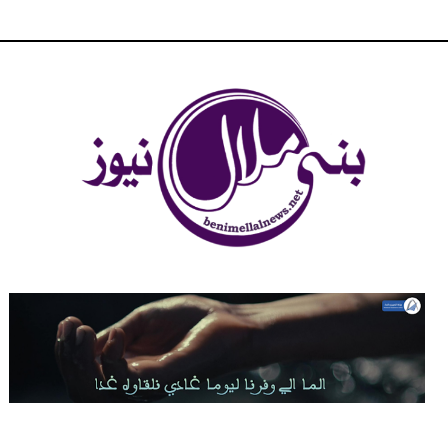
شبكة بني ملال الاخبارية - بني ملال نيوز - الخبر في الحين ، جرأة و
مصداقية في تناول الخبر