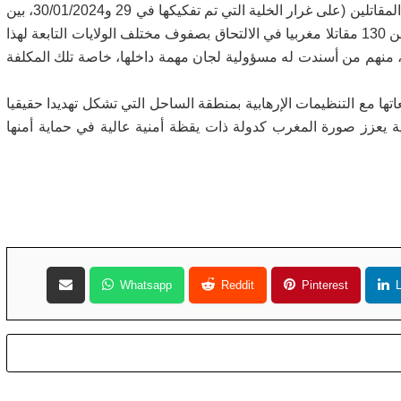
وأبرز أنه رغم كل المجهودات المبذولة ضد شبكات تسفير المقاتلين (على غرار الخلية التي تم تفكيكها في 29 و30/01/2024، بين
مدن الدار البيضاء وإنزكان وطنجة وبني ملال)، نجح أزيد من 130 مقاتلا مغربيا في الالتحاق بصفوف مختلف الولايات التابعة لهذا
، منهم من أسندت له مسؤولية لجان مهمة داخلها، خاصة تلك المكلفة
اتها مع التنظيمات الإرهابية بمنطقة الساحل التي تشكل تهديدا حقيقيا
ة يعزز صورة المغرب كدولة ذات يقظة أمنية عالية في حماية أمنها
Whatsapp
Reddit
Pinterest
L