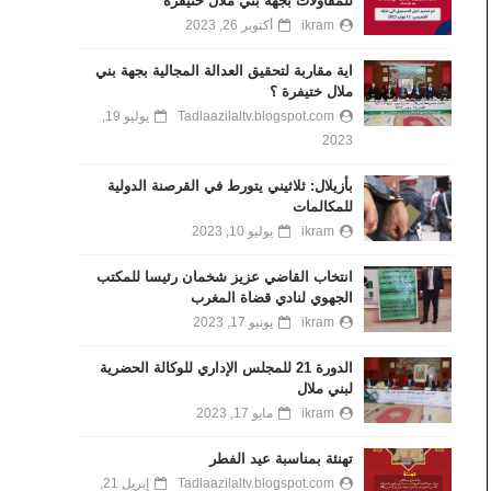
للمقاولات بجهة بني ملال خنيفرة
ikram
أكتوبر 26, 2023
اية مقاربة لتحقيق العدالة المجالية بجهة بني
ملال ختيفرة ؟
Tadlaazilaltv.blogspot.com
يوليو 19,
2023
بأزيلال: ثلاثيني يتورط في القرصنة الدولية
للمكالمات
ikram
يوليو 10, 2023
انتخاب القاضي عزيز شخمان رئيسا للمكتب
الجهوي لنادي قضاة المغرب
ikram
يونيو 17, 2023
الدورة 21 للمجلس الإداري للوكالة الحضرية
لبني ملال
ikram
مايو 17, 2023
تهنئة بمناسبة عيد الفطر
Tadlaazilaltv.blogspot.com
إبريل 21,