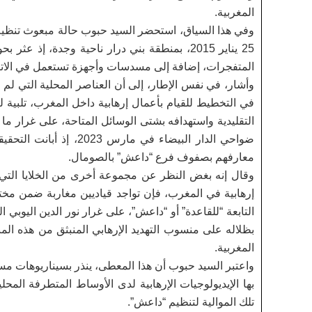
المغربية.
وفي هذا السياق، استحضر السيد حبوب حالة مبعوث تنظيم “
25 يناير 2015، بمنطقة بني درار ناحية وجدة، 
المتفجرات، إضافة إلى مسدسات وأجهزة تستعمل في الاتص
وأشار، في نفس الإطار، إلى أن العناصر المحلية التي لم 
في التخطيط للقيام بأعمال إرهابية داخل المغرب، تلبية لن
التقليدية واستهدافه بشتى الوسائل المتاحة، على غرار م
ضواحي الدار البيضاء في
معارفهم بصفوف فرع “داعش” بالصومال.
إرهابية في المغرب، فإن تواجد قياديين مغاربة ضمن مخت
التابعة “للقاعدة” أو “داعش”، على غرار نور الدين اليوبي
بظلاله على منسوب التهديد الإرهابي المنبثق من هذه الم
المغربية.
واعتبر السيد حبوب أن هذا المعطى، ينذر بسيناريوهات مست
بها الإيديولوجيات الإرهابية لدى الأوساط المتطرفة الم
تلك الموالية لتنظيم “داعش”.