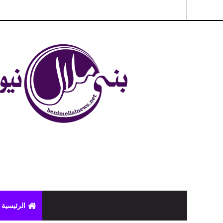
شبكة بني ملال الاخبارية - بني ملال نيوز - الخبر في الحين ، جرأة 
الرئيسية