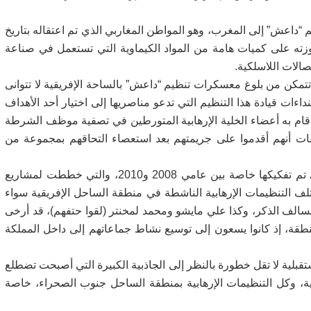
داعش” إلى المغرب، وهو المواطن المغاربي الذي تم اعتقاله بتاريخ
إذ عثر بحوزته على كميات هامة من المواد الكيماوية التي تستعمل في صناعة
الات اللاسلكية.
تتمكن من بلوغ معسكرات تنظيم “داعش” بالساحة الإفريقية لا تتوانى
داءات قيادة هذا التنظيم التي تدعو مناصريها إلى اختيار أحد الأهداف
ا قام به أعضاء الخلية الإرهابية المتورطين في تصفية موظف الشرطة
 مارس 2023، إذ أبانت التحقيقات أنهم أقدموا على جريمتهم بعد استعصاء التحاقهم بمجموعة من
وقال إنه بغض النظر عن مجموعة أخرى من الخلايا التي تم تفكيكها خاصة بين عامي 2008 و2010، والتي خططت لمشاريع
لف التنظيمات الإرهابية الناشطة في منطقة الساحل الإفريقية سواء
 السالف الذكر، وكذا علي مايشو ومحمد لمخنتر (لقوا حتفهم)، قد أرخى
نطقة، إذ كانوا يسعون إلى توسيع نشاط جماعاتهم إلى داخل المملكة
قبلية لا تقل خطورة بالنظر إلى الجاذبية الكبيرة التي أصبحت تضطلع
حلية، وكل التنظيمات الإرهابية بمنطقة الساحل جنوب الصحراء، خاصة