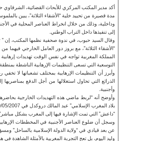
أكد مدير المكتب المركزي للأبحاث القضائية، الشرقاوي حب
مدة قصيرة من تحييد خلية “الأشقاء الثلاثة”، يبين بالملم
وداخلية، وذلك من خلال انخراط العناصر المحلية في الأجن
إلى تنفيذها داخل التراب الوطني.
وقال السيد حبوب، في ندوة صحفية نظمها المكتب، إن ” ت
“الأشقاء الثلاثة”، مع بروز دور العامل الخارجي فيهما من
المملكة المغربية تواجه في نفس الوقت تهديدات إرهابية 
التوسعية التي تسعى التنظيمات الإرهابية الناشطة بمنطقة 
وأبرز أن التنظيمات الإرهابية بمختلف تشعباتها لا تخفي
الذرائع التي تحاول استغلالها من أجل الدفع بمناصريها 
وأجنبية.
وأوضح أنه “لربط ماضي هذه التهديدات الخارجية بحاضرها، 
“داعش” التي تمت الإشارة فيها إلى المغرب بشكل مباشر”.
وسجل أن ضلوع العناصر الأجنبية في المخططات الإرهابية ضد
عن بعد قيادي في “ولاية الدولة الإسلامية بالساحل” ومس
وليد اليوم، بل تعج التجربة المغربية بالأمثلة الشاهدة في 