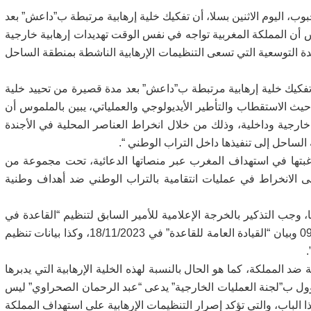
وب، اليوم الاثنين بسلا، أن تفكيك خلية إرهابية مرتبطة ب”داعش” بعد
وس أن المملكة المغربية تواجه في نفس الوقت تهديدات إرهابية خارجية
دة التوسعية التي تسعى التنظيمات الإرهابية الناشطة بمنطقة الساحل
فكيك خلية إرهابية مرتبطة ب”داعش” بعد مدة قصيرة من تحييد خلية
 حيث الاستقطاب والتأطير الأيديولوجي والعملياتي، يبين بالملموس أن
خارجية وداخلية، وذلك من خلال انخراط العناصر المحلية في الأجندة
الساحل إلى تنفيذها داخل التراب الوطني “.
 رغبتها في استهداف المغرب عبر منصاتها الدعائية، تحت مجموعة من
إلى الانخراط في عمليات انتقامية بالتراب الوطني ضد أهداف وطنية
وجب التذكير بالخرجة الإعلامية للأمير السابق لتنظيم “القاعدة في
بلاد المغرب الإسلامي” عبد المالك دروكدل في 09/05/2007 وبيان “القيادة العامة للقاعدة” في 18/11/2023، وكذا بيانات تنظيم
 المملكة، كما هو الحال بالنسبة لهذه الخلية الإرهابية التي يدبرها
ؤول ب”لجنة العمليات الخارجية” يدعى “عبد الرحمان الصحراوي” ليس
هذا الباب، والتي تؤكد إصرار التنظيمات الإرهابية على استهداف المملكة