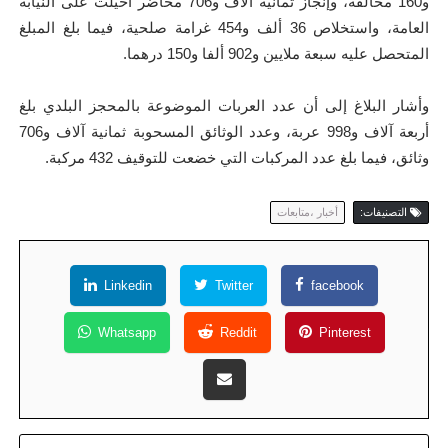
و160 مخالفة، وإنجاز ثمانية آلاف و706 محاضر أحيلت على النيابة
العامة، واستخلاص 36 ألف و454 غرامة صلحية، فيما بلغ المبلغ
المتحصل عليه سبعة ملايين و902 ألفا و150 درهما.
وأشار البلاغ إلى أن عدد العربات الموضوعة بالمحجز البلدي بلغ
أربعة آلاف و998 عربة، وعدد الوثائق المسحوبة ثمانية آلاف و706
وثائق، فيما بلغ عدد المركبات التي خضعت للتوقيف 432 مركبة.
التصنيفات:
أخبار ،متابعات
Linkedin
Twitter
facebook
Whatsapp
Reddit
Pinterest