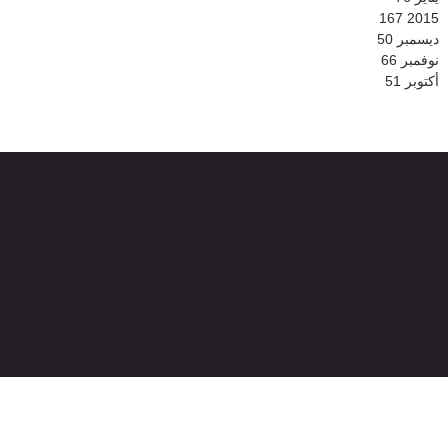
167
2015
ديسمبر
50
نوفمبر
66
أكتوبر
51
© 2026
جميع الحقوق محفوظة -
الموقع الرسمي لشبكة بني ملال الإخبارية