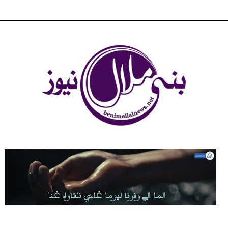
شبكة بني ملال الاخبارية - بني ملال نيوز - الخبر في الحين ، جرأة و
مصداقية في تناول الخبر