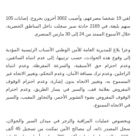
لقي 19 شخصا مصرعهم، وأصيب 3002 آخرون بجروح، إصابات 105
منهم بليغة، في 2169 حادثة سير سجلت داخل المناطق ‏الحضرية،
خلال الأسبوع الممتد من 24 إلى 30 مارس المنصرم.
وعزا بلاغ للمديرية العامة للأمن الوطني الأسباب الرئيسية المؤدية
إلى وقوع ‏هذه الحوادث، حسب ترتيبها، إلى عدم انتباه السائقين،
وعدم احترام حق الأسبقية، والسرعة المفرطة، وعدم انتباه
الراجلين، وعدم ترك مسافة الأمان، وعدم التحكم، وتغيير الاتجاه غير
المسموح به، وتغيير الاتجاه بدون إشارة، وعدم احترام الوقوف
المفروض بعلامة قف، والسير في يسار الطريق، وعدم احترام
الوقوف المفروض بضوء التشوير الأحمر، والتجاوز المعيب، والسير
في الاتجاه الممنوع،
وبخصوص عمليات المراقبة والزجر في ميدان السير والجولان،
سجل المصدر ذاته، أن ‏مصالح الأمن تمكنت من تسجيل 45 ألف